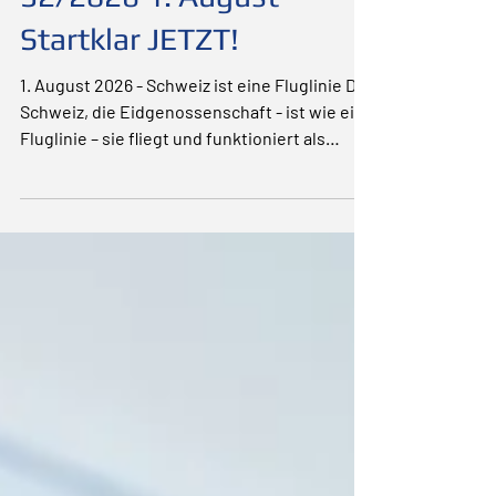
32/2026 1. August -
Startklar JETZT!
1. August 2026 - Schweiz ist eine Fluglinie Die
Schweiz, die Eidgenossenschaft - ist wie eine
Fluglinie – sie fliegt und funktioniert als
Crew: lebensfroh, engagiert,
verantwortungsvoll. Jedes Mitglied zählt,
jedes hat seinen Platz, seine Rolle, seine
Stimme. Und ja – auch die Ausnahmen
gehören dazu. Sehr sogar. Denn an ihnen
messen wir die Praxis. Sie zeigen, wo wir
schleifen, wo wir blind werden, wo wir
nachjustieren müssen. Sie sind keine
Störung, sie sind Korrektiv, Leh