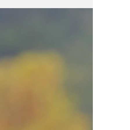
Nichts. Keine KPIs, kein Dashboard. Keinen
Chef. Keine Termine. Nur Weite. Wo in Gottes
Namen sind wir? „In den Ferien!“ Weg von zu
Hause. Der Horizont ist weit. Wir getrauen
uns, auf Fremde zuzugehen, mit ihnen zu
lachen, anders zu essen, zu denken, zu reden,
zu tun, was auch immer! Grossartig. Das
schafft kein noch so teures MBA, was wir da
in drei Wochen ausgelassen und locker
gewinnen