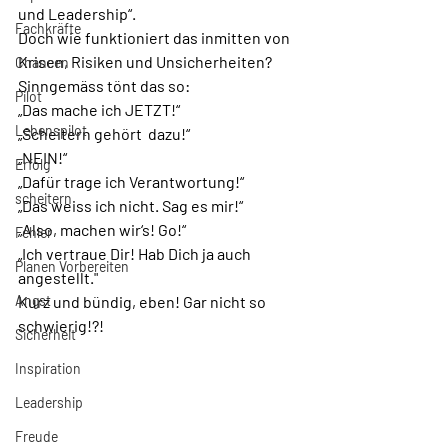
und Leadership“. 
Fachkräfte
Doch wie funktioniert das inmitten von 
Krisen, Risiken und Unsicherheiten?
Chancen
Sinngemäss tönt das so:
Pilot
„Das mache ich JETZT!“
Lebenspilot
„Scheitern gehört  dazu!“
„NEIN!“
Erfolg
„Dafür trage ich Verantwortung!“
scheitern
„Das weiss ich nicht. Sag es mir!“
„Also, machen wir‘s! Go!“
Fehler
„Ich vertraue Dir! Hab Dich ja auch 
Planen Vorbereiten
angestellt."
Angst
Kurz und bündig, eben! Gar nicht so 
schwierig!?!
Sicherheit
Inspiration
Leadership
Freude