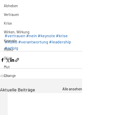
Abheben
Vertrauen
Krise
Wirken, Wirkung
#vertrauen
#nein
#keynote
#krise
Keynote
#risiko
#verantwortung
#leadership
#erfolg
Risiko
Glück
Mut
Change
Aktuelle Beiträge
Alle ansehen