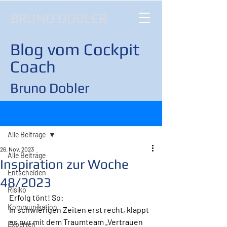
BRUNO DOBLER
Blog vom Cockpit
Coach
Bruno Dobler
Beitrag
Alle Beiträge
26. Nov. 2023
Alle Beiträge
Inspiration zur Woche
Entscheiden
48/2023
Risiko
Erfolg tönt! So:
Kommunikation
In schwierigen Zeiten erst recht, klappt 
es nur mit dem Traumteam „Vertrauen 
Experten