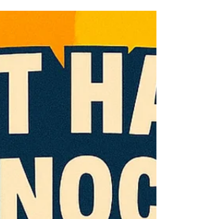
Überlegen. Soll ich… oder soll ich nicht?
Jetzt… oder später? Noch einen Kaffee…
oder doch schon ein schlechtes Gewissen?
Während wir nach der perfekten Antwort
suchen, zieht das Leben gemütlich an uns
vorbei und denkt sich: «Ich wäre übrigens
bereit gewesen.» Vielleicht ist genau das das
Geheimnis eines guten Sonntags: Nicht alles
zerdenken. Nicht a