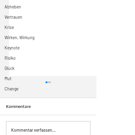
Abheben
Vertrauen
Krise
Wirken, Wirkung
Keynote
Risiko
Glück
Mut
Change
Kommentare
31/2026 Wo sind
32/2026 1. August -
Kommentar verfassen...