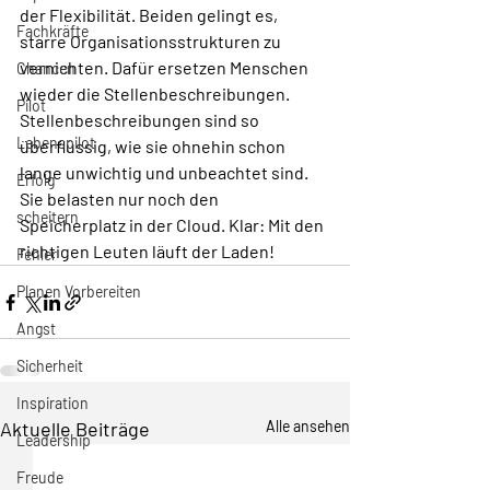
der Flexibilität. Beiden gelingt es, 
Fachkräfte
starre Organisationsstrukturen zu 
vernichten. Dafür ersetzen Menschen 
Chancen
wieder die Stellenbeschreibungen. 
Pilot
Stellenbeschreibungen sind so 
Lebenspilot
überflüssig, wie sie ohnehin schon 
lange unwichtig und unbeachtet sind. 
Erfolg
Sie belasten nur noch den 
scheitern
Speicherplatz in der Cloud. Klar: Mit den 
richtigen Leuten läuft der Laden! 
Fehler
Planen Vorbereiten
Angst
Sicherheit
Inspiration
Aktuelle Beiträge
Alle ansehen
Leadership
Freude