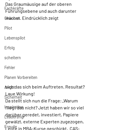
Das Graumäusige auf der oberen 
Fachkräfte
Führungsebene und auch darunter 
wächst. Eindrücklich zeigt 
Chancen
Pilot
Lebenspilot
Erfolg
scheitern
Fehler
Planen Vorbereiten
sich das sich beim Auftreten. Resultat? 
Angst
Laue Wirkung!
Sicherheit
Da stellt sich nun die Frage: „Warum 
Inspiration
fliegt das nicht? Jetzt haben wir so viel 
darüber geredet, investiert, Papiere 
Leadership
gewälzt, externe Experten zugezogen, 
Freude
Leute in MBA-Kurse geschickt,  CAS-