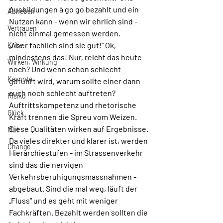
Ausbildungen à go go bezahlt und ein 
Abheben
Nutzen kann - wenn wir ehrlich sind - 
Vertrauen
nicht einmal gemessen werden.
„Aber fachlich sind sie gut!“ Ok, 
Krise
mindestens das! Nur, reicht das heute 
Wirken, Wirkung
noch? Und wenn schon schlecht 
Keynote
geführt wird, warum sollte einer dann 
auch noch schlecht auftreten? 
Risiko
Auftrittskompetenz und rhetorische 
Glück
Kraft trennen die Spreu vom Weizen. 
Diese Qualitäten wirken auf Ergebnisse. 
Mut
Da vieles direkter und klarer ist, werden 
Change
Hierarchiestufen - im Strassenverkehr 
sind das die nervigen 
Verkehrsberuhigungsmassnahmen - 
abgebaut. Sind die mal weg, läuft der 
„Fluss“ und es geht mit weniger 
Fachkräften. Bezahlt werden sollten die 