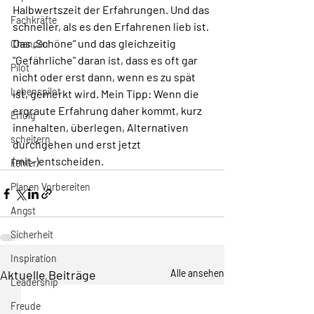
Halbwertszeit der Erfahrungen. Und das 
Fachkräfte
schneller, als es den Erfahrenen lieb ist. 
Das „Schöne“ und das gleichzeitig 
Chancen
"Gefährliche" daran ist, dass es oft gar 
Pilot
nicht oder erst dann, wenn es zu spät 
Lebenspilot
ist, gemerkt wird. Mein Tipp: Wenn die 
ergraute Erfahrung daher kommt, kurz 
Erfolg
innehalten, überlegen, Alternativen 
scheitern
durchgehen und erst jetzt 
(mit-)entscheiden.
Fehler
Planen Vorbereiten
Angst
Sicherheit
Inspiration
Aktuelle Beiträge
Alle ansehen
Leadership
Freude