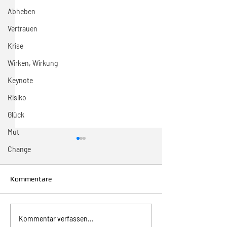
Abheben
Vertrauen
Krise
Wirken, Wirkung
Keynote
Risiko
Glück
Mut
Change
Kommentare
31/2026 Wo sind wir?
30/2026 Sonntag
Kommentar verfassen...