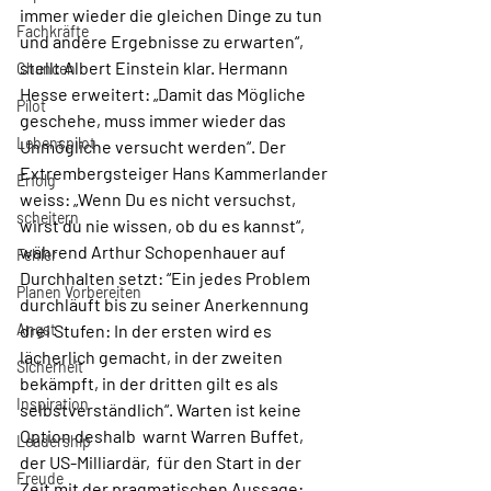
immer wieder die gleichen Dinge zu tun 
Fachkräfte
und andere Ergebnisse zu erwarten“, 
stellt Albert Einstein klar. Hermann 
Chancen
Hesse erweitert: „Damit das Mögliche 
Pilot
geschehe, muss immer wieder das 
Lebenspilot
Unmögliche versucht werden“. Der 
Extrembergsteiger Hans Kammerlander 
Erfolg
weiss: „Wenn Du es nicht versuchst, 
scheitern
wirst du nie wissen, ob du es kannst“, 
während Arthur Schopenhauer auf 
Fehler
Durchhalten setzt: “Ein jedes Problem 
Planen Vorbereiten
durchläuft bis zu seiner Anerkennung 
Angst
drei Stufen: In der ersten wird es 
lächerlich gemacht, in der zweiten 
Sicherheit
bekämpft, in der dritten gilt es als 
Inspiration
selbstverständlich“. Warten ist keine 
Option deshalb  warnt Warren Buffet, 
Leadership
der US-Milliardär,  für den Start in der 
Freude
Zeit mit der pragmatischen Aussage: 