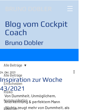
BRUNO DOBLER
Blog vom Cockpit
Coach
Bruno Dobler
Beitrag
Alle Beiträge
24. Okt. 2021
Alle Beiträge
Inspiration zur Woche
Entscheiden
43/2021
Risiko
Von Dummheit, Unmöglichem, 
Kommunikation
Anerkennung & perfektem Mann
„Nichts zeugt mehr von Dummheit, als 
Experten