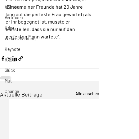
„Einer meiner Freunde hat 20 Jahre 
Abheben
lang auf die perfekte Frau gewartet; als 
Vertrauen
er ihr begegnet ist, musste er 
Krise
feststellen, dass sie nur auf den 
perfekten Mann wartete“. 
Wirken, Wirkung
Keynote
Risiko
Glück
Mut
Change
Aktuelle Beiträge
Alle ansehen