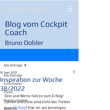
BRUNO DOBLER
Blog vom Cockpit
Coach
Bruno Dobler
Beitrag
Alle Beiträge
18. Sept. 2022
Alle Beiträge
Inspiration zur Woche
Entscheiden
38/2022
Risiko
Sinn und Werte führen zum Erfolg!
Kommunikation
Zahlen und Ziele sind nicht der Treiber 
zum 
#Erfolg
? Klar ist, wir benötigen 
Experten