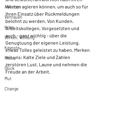
Werten agieren können, um auch so für 
Abheben
ihren Einsatz über Rückmeldungen 
Vertrauen
belohnt zu werden. Von Kunden, 
Krise
Arbeitskollegen, Vorgesetzten und 
auch - ganz wichtig - über die 
Wirken, Wirkung
Genugtuung der eigenen Leistung, 
Keynote
etwas Tolles geleistet zu haben. Merken 
wir uns: Kalte Ziele und Zahlen 
Risiko
zerstören Lust, Laune und nehmen die 
Glück
Freude an der Arbeit. 
Mut
Change