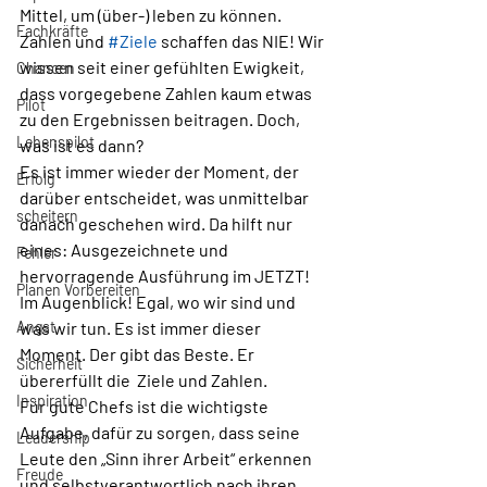
Mittel, um (über-) leben zu können. 
Fachkräfte
Zahlen und 
#Ziele
 schaffen das NIE! Wir 
wissen seit einer gefühlten Ewigkeit, 
Chancen
dass vorgegebene Zahlen kaum etwas 
Pilot
zu den Ergebnissen beitragen. Doch, 
Lebenspilot
was ist es dann?
Es ist immer wieder der Moment, der 
Erfolg
darüber entscheidet, was unmittelbar 
scheitern
danach geschehen wird. Da hilft nur 
eines: Ausgezeichnete und 
Fehler
hervorragende Ausführung im JETZT! 
Planen Vorbereiten
Im Augenblick! Egal, wo wir sind und 
Angst
was wir tun. Es ist immer dieser 
Moment. Der gibt das Beste. Er 
Sicherheit
übererfüllt die  Ziele und Zahlen. 
Inspiration
Für gute Chefs ist die wichtigste 
Aufgabe, dafür zu sorgen, dass seine 
Leadership
Leute den „Sinn ihrer Arbeit“ erkennen 
Freude
und selbstverantwortlich nach ihren 