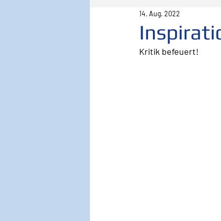
14. Aug. 2022
Pilot
Lebenspilot
Er
Inspirat
Kritik befeuert!
Sicherheit
Inspiration
Wirken, Wirkung
Keyno