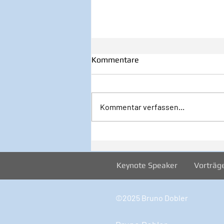
Kommentare
Kommentar verfassen...
32/2026 1. August - Startklar
JETZT!
Keynote Speaker
Vorträg
©2025 Bruno Dobler