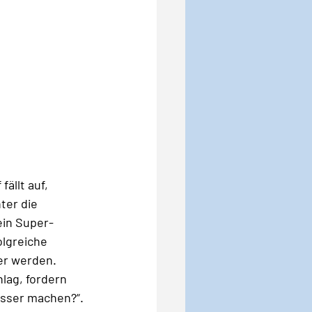
ällt auf, 
ter die 
ein Super-
olgreiche 
er werden. 
hlag, fordern 
esser machen?“. 