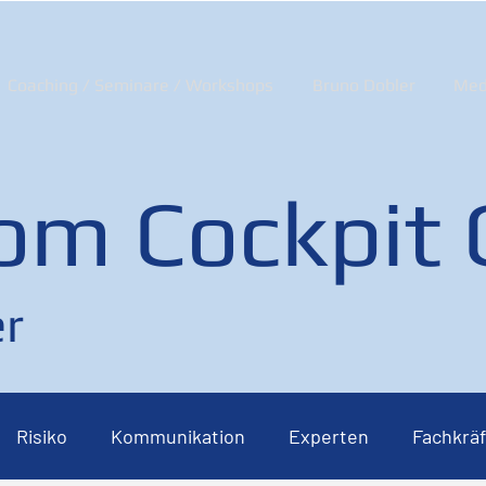
Coaching / Seminare / Workshops
Bruno Dobler
Med
om Cockpit
r
Risiko
Kommunikation
Experten
Fachkräf