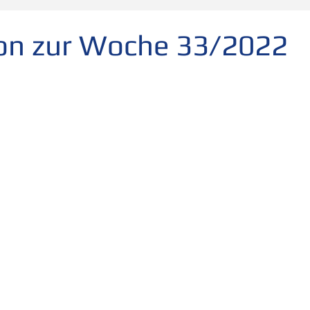
folg
scheitern
Fehler
Planen Vorbereiten
ion zur Woche 33/2022
Leadership
Freude
Abheben
Vertrauen
te
Risiko
Glück
Mut
Change