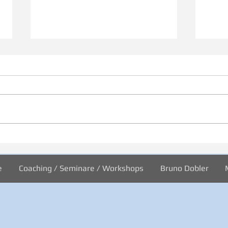
31/2026 Wo sind wir?
30/2
Welt
e
Coaching / Seminare / Workshops
Bruno Dobler