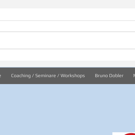
31/2026 Wo sind wir?
30/2
Welt
e
Coaching / Seminare / Workshops
Bruno Dobler