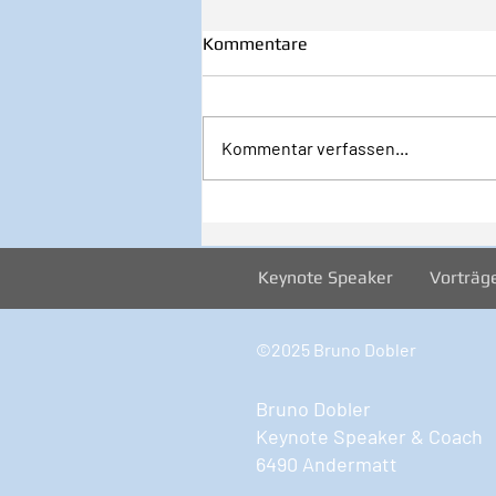
Kommentare
Kommentar verfassen...
32/2026 1. August - Startklar
JETZT!
Keynote Speaker
Vorträg
©2025 Bruno Dobler
Bruno Dobler
Keynote Speaker & Coach
6490 Andermatt