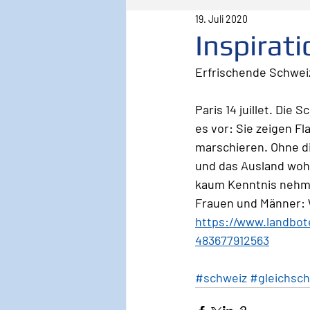
19. Juli 2020
Pilot
Lebenspilot
Er
Inspirat
Erfrischende Schweiz
Sicherheit
Inspiration
Paris 14 juillet. Die
es vor: Sie zeigen F
Wirken, Wirkung
Keyno
marschieren. Ohne di
und das Ausland wohl
kaum Kenntnis nehme
Frauen und Männer: 
https://www.landbot
483677912563
#schweiz
#gleichsch