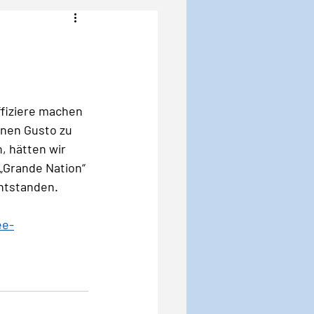
Angst
Krise
ffiziere machen 
enen Gusto zu 
 hätten wir 
„Grande Nation“ 
ntstanden. 
ee-