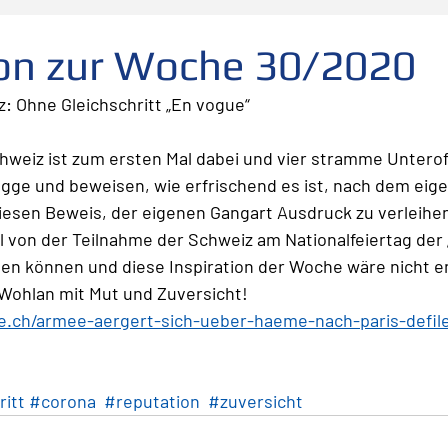
folg
scheitern
Fehler
Planen Vorbereiten
ion zur Woche 30/2020
: Ohne Gleichschritt „En vogue“
Leadership
Freude
Abheben
Vertrauen
 Schweiz ist zum ersten Mal dabei und vier stramme Untero
lagge und beweisen, wie erfrischend es ist, nach dem eig
te
Risiko
Glück
Mut
Change
esen Beweis, der eigenen Gangart Ausdruck zu verleihen,
 von der Teilnahme der Schweiz am Nationalfeiertag der 
n können und diese Inspiration der Woche wäre nicht e
Wohlan mit Mut und Zuversicht!
e.ch/armee-aergert-sich-ueber-haeme-nach-paris-defil
ritt
#corona
#reputation
#zuversicht