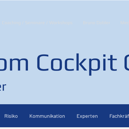
Coaching / Seminare / Workshops
Bruno Dobler
Med
om Cockpit
r
Risiko
Kommunikation
Experten
Fachkräf