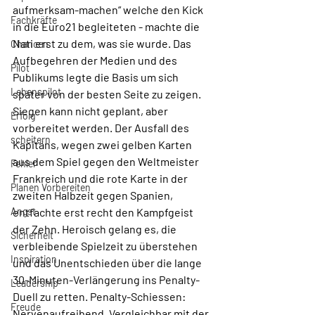
aufmerksam-machen“ welche den Kick 
Fachkräfte
in die Euro21 begleiteten - machte die 
Nati erst zu dem, was sie wurde. Das 
Chancen
Aufbegehren der Medien und des 
Pilot
Publikums legte die Basis um sich 
Lebenspilot
später von der besten Seite zu zeigen.  
Siegen kann nicht geplant, aber 
Erfolg
vorbereitet werden. Der Ausfall des 
scheitern
Kapitäns, wegen zwei gelben Karten 
aus dem Spiel gegen den Weltmeister 
Fehler
Frankreich und die rote Karte in der 
Planen Vorbereiten
zweiten Halbzeit gegen Spanien, 
Angst
entfachte erst recht den Kampfgeist 
der Zehn. Heroisch gelang es, die 
Sicherheit
verbleibende Spielzeit zu überstehen 
Inspiration
und das Unentschieden über die lange 
30-Minuten-Verlängerung ins Penalty-
Leadership
Duell zu retten. Penalty-Schiessen: 
Freude
Nervenaufreibend. Vergleichbar mit der 