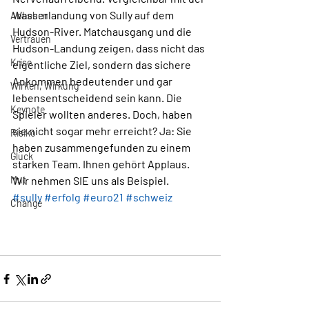
Wasserlandung von Sully auf dem 
Abheben
Hudson-River. Matchausgang und die 
Vertrauen
Hudson-Landung zeigen, dass nicht das 
Krise
eigentliche Ziel, sondern das sichere 
Ankommen bedeutender und gar 
Wirken, Wirkung
lebensentscheidend sein kann. Die 
Keynote
Spieler wollten anderes. Doch, haben 
sie nicht sogar mehr erreicht? Ja: Sie 
Risiko
haben zusammengefunden zu einem 
Glück
starken Team. Ihnen gehört Applaus. 
Mut
Wir nehmen SIE uns als Beispiel. 
#sully
#erfolg
#euro21
#schweiz
Change