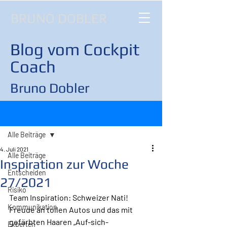
BRUNO DOBLER
Blog vom Cockpit
Coach
Bruno Dobler
Beitrag
Alle Beiträge
4. Juli 2021
Alle Beiträge
Inspiration zur Woche
Entscheiden
27/2021
Risiko
Team Inspiration: Schweizer Nati!
Kommunikation
Freude an tollen Autos und das mit 
gefärbten Haaren „Auf-sich-
Experten