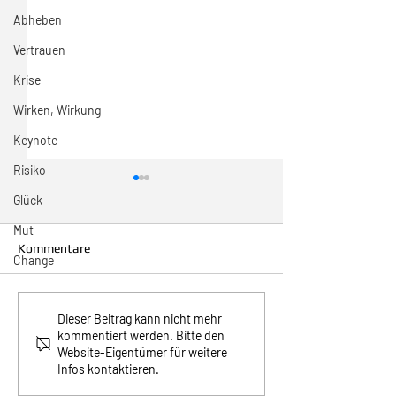
Abheben
Vertrauen
Krise
Wirken, Wirkung
Keynote
Risiko
Glück
Mut
Kommentare
Change
31/2026 Wo sind wir?
30/2026 Sonntag
Dieser Beitrag kann nicht mehr
kommentiert werden. Bitte den
Weltrekord
Website-Eigentümer für weitere
Infos kontaktieren.