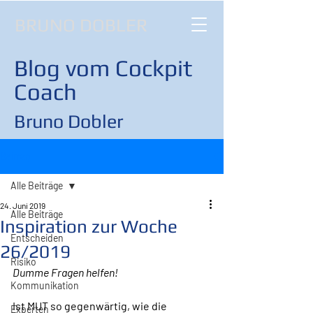
BRUNO DOBLER
Blog vom Cockpit
Coach
Bruno Dobler
Beitrag
Alle Beiträge
24. Juni 2019
Alle Beiträge
Inspiration zur Woche
Entscheiden
26/2019
Risiko
Dumme Fragen helfen!
Kommunikation
Ist MUT so gegenwärtig, wie die 
Experten