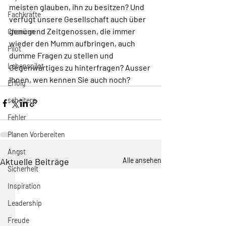
meisten glauben, ihn zu besitzen? Und 
Fachkräfte
verfügt unsere Gesellschaft auch über 
genügend Zeitgenossen, die immer 
Chancen
wieder den Mumm aufbringen, auch 
Pilot
dumme Fragen zu stellen und 
Lebenspilot
Gegenwärtiges zu hinterfragen? Ausser 
Ihnen, wen kennen Sie auch noch?
Erfolg
scheitern
Fehler
Planen Vorbereiten
Angst
Aktuelle Beiträge
Alle ansehen
Sicherheit
Inspiration
Leadership
Freude