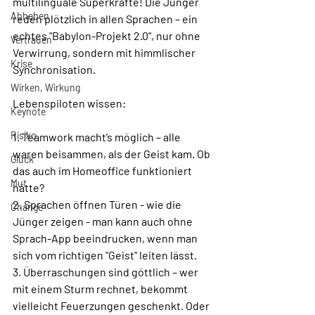
multilinguale Superkräfte! Die Jünger 
Abheben
reden plötzlich in allen Sprachen – ein 
echtes "Babylon-Projekt 2.0", nur ohne 
Vertrauen
Verwirrung, sondern mit himmlischer 
Krise
Synchronisation.
Wirken, Wirkung
Lebenspiloten wissen:
Keynote
Risiko
1. Teamwork macht’s möglich – alle 
waren beisammen, als der Geist kam. Ob 
Glück
das auch im Homeoffice funktioniert 
Mut
hätte?
2. Sprachen öffnen Türen - wie die 
Change
Jünger zeigen - man kann auch ohne 
Sprach-App beeindrucken, wenn man 
sich vom richtigen "Geist" leiten lässt.
3. Überraschungen sind göttlich – wer 
mit einem Sturm rechnet, bekommt 
vielleicht Feuerzungen geschenkt. Oder 