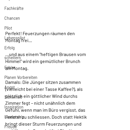
Fachkräfte
Chancen
Pilot
Perfekt! Feuerzungen räumen den 
Lebenspilot
Montag frei…
Erfolg
…und aus einem "heftigen Brausen vom 
scheitern
Himmel" wird ein gemütlicher Brunch 
Fehler
am Montag.
Planen Vorbereiten
Damals: Die Jünger sitzen zusammen 
Angst
(vielleicht bei einer Tasse Kaffee?), als 
plötzlich ein göttlicher Wind durchs 
Sicherheit
Zimmer fegt – nicht unähnlich dem 
Inspiration
Gefühl, wenn man im Büro vergisst, das 
Fenster zu schliessen. Doch statt Hektik 
Leadership
bringt dieser Sturm Feuerzungen und 
Freude