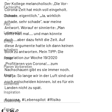
Der Kollege melancholisch: „Die Vor-
Fachkräfte
Corona-Zeit hat mich voll eingeholt. 
Schade, eigentlich.“ „Ja, wirklich 
Chancen
schade, sehr schade“, war meine 
Pilot
Antwort. Worauf er sinnierte: „Man 
Lebenspilot
sollte halt mal.... und man könnte 
doch....aber dazu fehlt die Zeit. Auf 
Erfolg
diese Argumente hatte ich dann keinen 
scheitern
Bock zu antworten. Mein TIPP: Die 
Inspriation zur Woche 19/2020 
Fehler
„Profitieren von Corona!... zum 
Planen Vorbereiten
Nachschauen gibt es sie immer noch. 
Angst
Und ja: So lange wir in der Luft sind und 
noch entscheiden können, ist es für ein 
Sicherheit
Landen nicht zu spät.
Inspiration
#corona
#Lebenspilot
#Risiko
Leadership
Freude