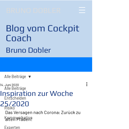
BRUNO DOBLER
Blog vom Cockpit
Coach
Bruno Dobler
Beitrag
Alle Beiträge
14. Juni 2020
Alle Beiträge
Inspiration zur Woche
Entscheiden
25/2020
Risiko
Das Versagen nach Corona: Zurück zu 
Kommunikation
alten Pfaden!
Experten