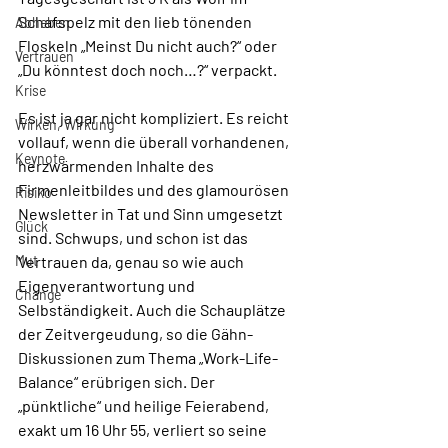
Schafspelz mit den lieb tönenden 
Abheben
Floskeln „Meinst Du nicht auch?“ oder 
Vertrauen
„Du könntest doch noch…?“ verpackt. 
Krise
Es ist ja gar nicht kompliziert. Es reicht 
Wirken, Wirkung
vollauf, wenn die überall vorhandenen, 
Keynote
herzwärmenden Inhalte des 
Firmenleitbildes und des glamourösen 
Risiko
Newsletter in Tat und Sinn umgesetzt 
Glück
sind. Schwups, und schon ist das 
Mut
Vertrauen da, genau so wie auch 
Eigenverantwortung und 
Change
Selbständigkeit. Auch die Schauplätze 
der Zeitvergeudung, so die Gähn-
Diskussionen zum Thema „Work-Life-
Balance“ erübrigen sich. Der 
„pünktliche“ und heilige Feierabend, 
exakt um 16 Uhr 55, verliert so seine 