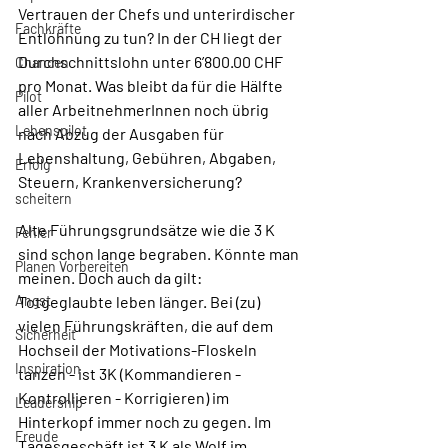
Vertrauen der Chefs und unterirdischer 
Fachkräfte
Entlöhnung zu tun? In der CH liegt der 
Durchschnittslohn unter 6’800.00 CHF 
Chancen
pro Monat. Was bleibt da für die Hälfte 
Pilot
aller ArbeitnehmerInnen noch übrig 
Lebenspilot
nach Abzug der Ausgaben für 
Lebenshaltung, Gebühren, Abgaben, 
Erfolg
Steuern, Krankenversicherung?
scheitern
Alte Führungsgrundsätze wie die 3 K 
Fehler
sind schon lange begraben. Könnte man 
Planen Vorbereiten
meinen. Doch auch da gilt: 
Angst
Totgeglaubte leben länger. Bei (zu) 
vielen Führungskräften, die auf dem 
Sicherheit
Hochseil der Motivations-Floskeln 
Inspiration
tanzen - ist 3K (Kommandieren - 
Kontrollieren - Korrigieren) im 
Leadership
Hinterkopf immer noch zu gegen. Im 
Freude
Tagesgeschäft ist 3 K als Wolf im 