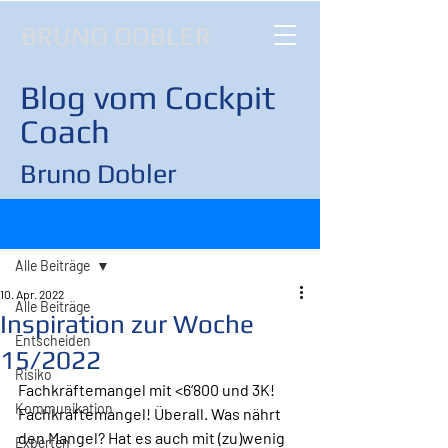
BRUNO DOBLER
Blog vom Cockpit
Coach
Bruno Dobler
Beitrag
Alle Beiträge
10. Apr. 2022
Alle Beiträge
Inspiration zur Woche
Entscheiden
15/2022
Risiko
Fachkräftemangel mit <6‘800 und 3K!
Kommunikation
Fachkräftemangel! Überall. Was nährt 
den Mangel? Hat es auch mit (zu)wenig 
Experten