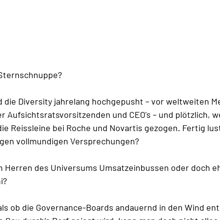
e Sternschnuppe?
d die Diversity jahrelang hochgepusht – vor weltweiten M
Aufsichtsratsvorsitzenden und CEO's – und plötzlich, we
ie Reissleine bei Roche und Novartis gezogen. Fertig lus
tigen vollmundigen Versprechungen?
n Herren des Universums Umsatzeinbussen oder doch eh
i? 
o, als ob die Governance-Boards andauernd in den Wind en