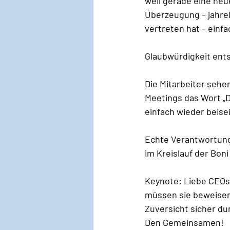
weil gerade eine neu
Überzeugung – jahrel
vertreten hat – einfac
Glaubwürdigkeit ents
Die Mitarbeiter sehen
Meetings das Wort „D
einfach wieder beise
Echte Verantwortung 
im Kreislauf der Boni
Keynote: Liebe CEOs,
müssen sie beweisen 
Zuversicht sicher du
Den Gemeinsamen!  