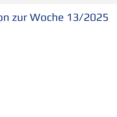
folg
scheitern
Fehler
Planen Vorbereiten
ion zur Woche 13/2025
Leadership
Freude
Abheben
Vertrauen
te
Risiko
Glück
Mut
Change