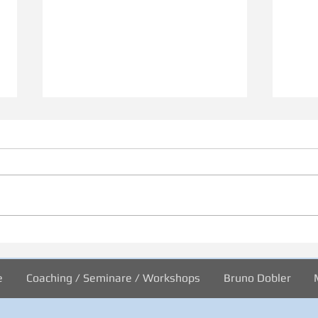
31/2026 Wo sind wir?
30/2
Welt
e
Coaching / Seminare / Workshops
Bruno Dobler