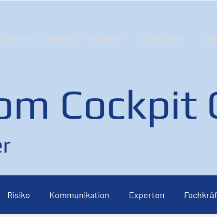
Coaching / Seminare / Workshops
Bruno Dobler
Med
om Cockpit
r
Risiko
Kommunikation
Experten
Fachkräf