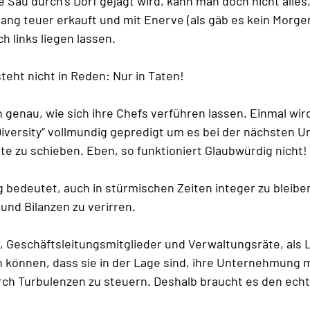
e Sau durch’s Dorf gejagt wird, kann man doch nicht alles
ang teuer erkauft und mit Enerve (als gäb es kein Morge
h links liegen lassen. 
teht nicht in Reden: Nur in Taten!
 genau, wie sich ihre Chefs verführen lassen. Einmal wird
iversity“ vollmundig gepredigt um es bei der nächsten Un
ite zu schieben. Eben, so funktioniert Glaubwürdig nicht!
bedeutet, auch in stürmischen Zeiten integer zu bleiben
 und Bilanzen zu verirren. 
 Geschäftsleitungsmitglieder und Verwaltungsräte, als 
können, dass sie in der Lage sind, ihre Unternehmung m
rch Turbulenzen zu steuern. Deshalb braucht es den ech