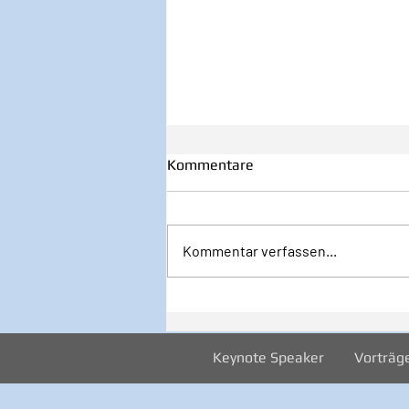
Kommentare
Kommentar verfassen...
32/2026 1. August - Startklar
JETZT!
Keynote Speaker
Vorträg