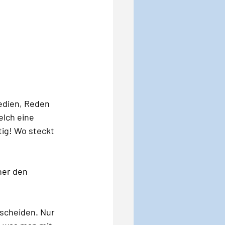
edien, Reden 
lch eine 
tig! Wo steckt 
er den 
tscheiden. Nur 