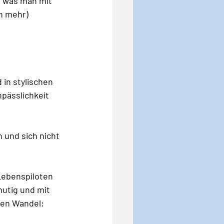
, was man mit 
n mehr) 
 in stylischen 
pässlichkeit 
 und sich nicht 
Lebenspiloten 
utig und mit 
ten Wandel: 