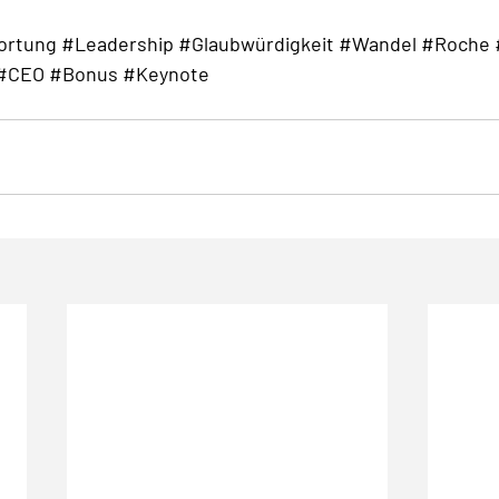
ortung
#Leadership
#Glaubwürdigkeit
#Wandel
#Roche
#CEO
#Bonus
#Keynote