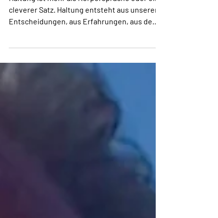
Spricht. Zuerst.
Haltung ist mehr als Körpersprache oder ein
cleverer Satz. Haltung entsteht aus unseren
Entscheidungen, aus Erfahrungen, aus dem
Mut, Risiko einzugehen – und aus der Frage,
wie wir denken, wenn niemand zuschaut. Sie
ist unser innerer Lebenspilot. Mit Haltung
wird vieles klarer, ruhiger und glaubwürdiger.
Unsere Umgebung spürt sofort, ob jemand
nur redet oder wirklich hinter sich selbst
steht. Genau daraus entsteht echte
Coolness: nicht laut, nicht arrogant, sondern
stabil. Un