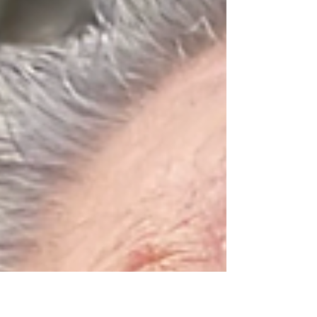
Konzepte – ebenfalls. Was meist fehlt, ist
etwas viel Einfacheres: Jemand, der sagt:
„Ich probiere es.“ In diesem Moment passiert
fast immer dasselbe. Die Diskussion wird
kürzer. Die Energie verändert sich. Plötzlich
entsteht Bewegung. Initiative ist eine
unterschätzte Form von Führung. Denn der
erste Schritt schafft oft etwas, das vorher
niemand ha