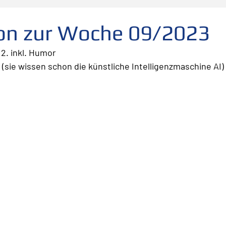
folg
scheitern
Fehler
Planen Vorbereiten
ion zur Woche 09/2023
 2. inkl. Humor
Leadership
Freude
Abheben
Vertrauen
 (sie wissen schon die künstliche Intelligenzmaschine AI) 
te
Risiko
Glück
Mut
Change