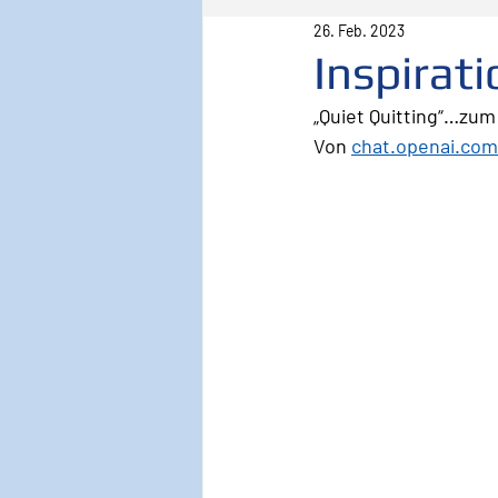
26. Feb. 2023
Pilot
Lebenspilot
Er
Inspirat
„Quiet Quitting“…zum
Sicherheit
Inspiration
Von 
chat.openai.com
Wirken, Wirkung
Keyno