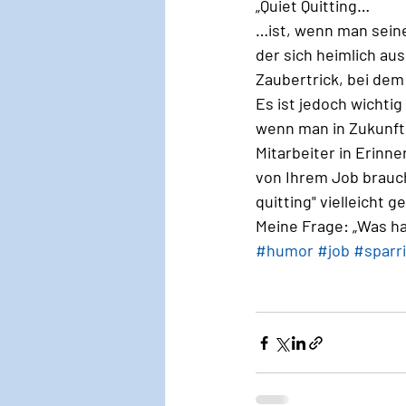
„Quiet Quitting…
…ist, wenn man seinen
der sich heimlich aus
Zaubertrick, bei de
Es ist jedoch wichtig
wenn man in Zukunft 
Mitarbeiter in Erinn
von Ihrem Job brauch
quitting" vielleicht g
Meine Frage: „Was ha
#humor
#job
#sparr