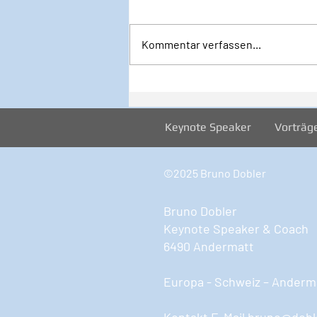
Kommentar verfassen...
32/2026 1. August - Startklar
JETZT!
Keynote Speaker
Vorträg
©2025 Bruno Dobler
Bruno Dobler
Keynote Speaker & Coach
6490 Andermatt
Europa - Schweiz – Anderma