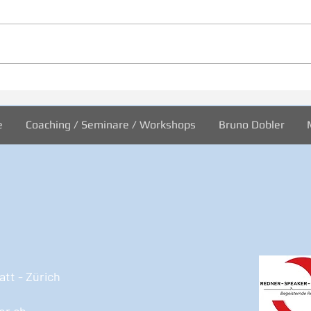
31/2026 Wo sind wir?
30/2
Welt
e
Coaching / Seminare / Workshops
Bruno Dobler
tt - Zürich