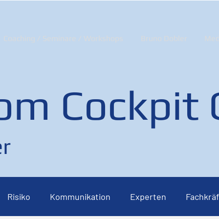
Coaching / Seminare / Workshops
Bruno Dobler
Med
om Cockpit
r
Risiko
Kommunikation
Experten
Fachkräf