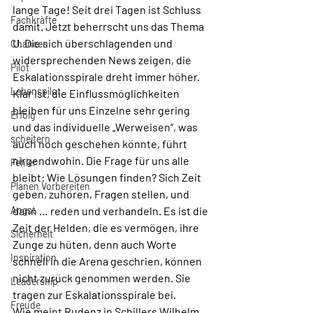
lange Tage! Seit drei Tagen ist Schluss 
Fachkräfte
damit. Jetzt beherrscht uns das Thema 
U. Die sich überschlagenden und 
Chancen
widersprechenden News zeigen, die 
Pilot
Eskalationsspirale dreht immer höher. 
Lebenspilot
Klar ist, die Einflussmöglichkeiten 
bleiben für uns Einzelne sehr gering 
Erfolg
und das individuelle „Werweisen“, was 
scheitern
auch noch geschehen könnte, führt 
nirgendwohin. Die Frage für uns alle 
Fehler
bleibt: Wie Lösungen finden? Sich Zeit 
Planen Vorbereiten
geben, zuhören, Fragen stellen, und 
Angst
dann … reden und verhandeln. Es ist die 
Zeit der Helden, die es vermögen, ihre 
Sicherheit
Zunge zu hüten, denn auch Worte 
Inspiration
schnell in die Arena geschrien, können 
nicht zurück genommen werden. Sie 
Leadership
tragen zur Eskalationsspirale bei.
Freude
Wie meint Rudenz in Schillers Wilhelm 