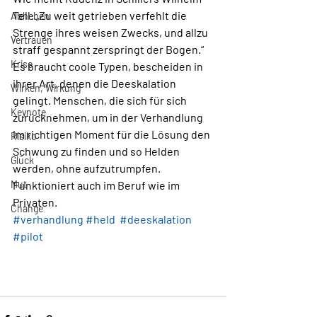
Tell: „Zu weit getrieben verfehlt die 
Abheben
Strenge ihres weisen Zwecks, und allzu 
Vertrauen
straff gespannt zerspringt der Bogen.“ 
Krise
Es braucht coole Typen, bescheiden in 
ihrer Art, denen die Deeskalation 
Wirken, Wirkung
gelingt. Menschen, die sich für sich 
Keynote
zurücknehmen, um in der Verhandlung 
im richtigen Moment für die Lösung den 
Risiko
Schwung zu finden und so Helden 
Glück
werden, ohne aufzutrumpfen. 
Mut
Funktioniert auch im Beruf wie im 
Privaten.  
Change
#verhandlung
#held
#deeskalation
#pilot