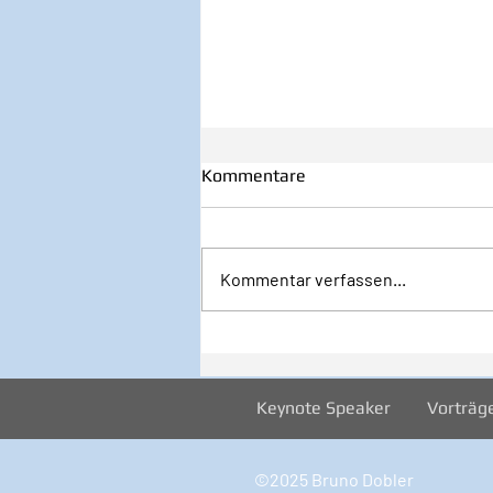
Kommentare
Kommentar verfassen...
32/2026 1. August - Startklar
JETZT!
Keynote Speaker
Vorträg
©2025 Bruno Dobler