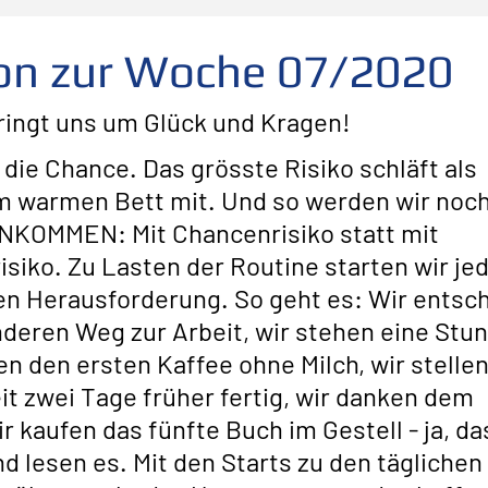
folg
scheitern
Fehler
Planen Vorbereiten
ion zur Woche 07/2020
bringt uns um Glück und Kragen!
Leadership
Freude
Abheben
Vertrauen
 die Chance. Das grösste Risiko schläft als 
 warmen Bett mit. Und so werden wir noch
te
Risiko
Glück
Mut
Change
NKOMMEN: Mit Chancenrisiko statt mit 
siko. Zu Lasten der Routine starten wir je
en Herausforderung. So geht es: Wir entsc
nderen Weg zur Arbeit, wir stehen eine Stun
n den ersten Kaffee ohne Milch, wir stellen
it zwei Tage früher fertig, wir danken dem 
ir kaufen das fünfte Buch im Gestell - ja, da
d lesen es. Mit den Starts zu den täglichen 