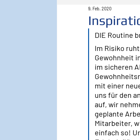
9. Feb. 2020
Pilot
Lebenspilot
Er
Inspirat
﻿DIE Routine 
Sicherheit
Inspiration
Im Risiko ruht
Gewohnheit im
Wirken, Wirkung
Keyno
im sicheren A
Gewohnheitsri
mit einer neu
uns für den a
auf, wir nehme
geplante Arbe
Mitarbeiter, w
einfach so! Un