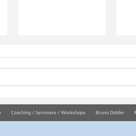
31/2026 Wo sind wir?
30/2
Welt
e
Coaching / Seminare / Workshops
Bruno Dobler