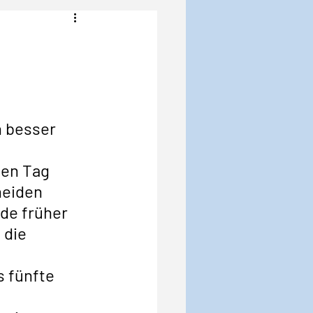
Angst
Krise
 besser 
den Tag 
heiden 
de früher 
 die 
s fünfte 