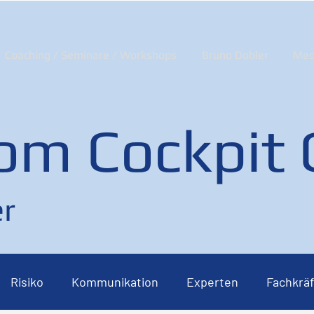
Coaching / Seminare / Workshops
Bruno Dobler
Med
om Cockpit
r
Risiko
Kommunikation
Experten
Fachkräf