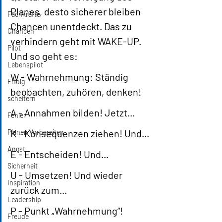
Planes, desto sicherer bleiben 
Fachkräfte
Chancen unentdeckt. Das zu 
Chancen
verhindern geht mit WAKE-UP. 
Pilot
Und so geht es: 
Lebenspilot
W - 
Wahrnehmung
: Ständig 
Erfolg
beobachten, zuhören, denken!
scheitern
A - 
Annahmen
 bilden! Jetzt...
Fehler
K - 
Konsequenzen
 ziehen! Und...
Planen Vorbereiten
Angst
E - 
Entscheiden
! Und... 
Sicherheit
U - 
Umsetzen
! Und wieder 
Inspiration
zurück zum...
Leadership
P - 
Punkt
 „Wahrnehmung“! 
Freude