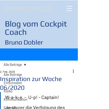
BRUNO DOBLER
Blog vom Cockpit
Coach
Bruno Dobler
Beitrag
Alle Beiträge
2. Feb. 2020
Alle Beiträge
Inspiration zur Woche
Entscheiden
06/2020
Risiko
W-a-k-e  -  U-p! - Captain!
Kommunikation
Je sturer die Verfolgung des 
Experten