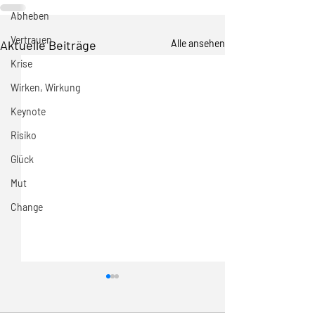
Abheben
Vertrauen
Aktuelle Beiträge
Alle ansehen
Krise
Wirken, Wirkung
Keynote
Risiko
Glück
Mut
Change