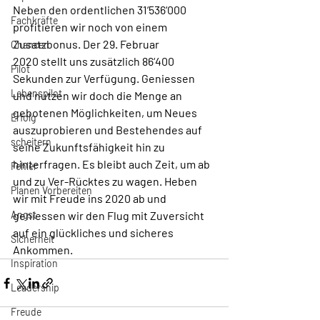
Neben den ordentlichen 31‘536‘000 
Fachkräfte
profitieren wir noch von einem 
Zusatzbonus. Der 29. Februar 
Chancen
2020 stellt uns zusätzlich 86‘400 
Pilot
Sekunden zur Verfügung. Geniessen 
Lebenspilot
und nutzen wir doch die Menge an 
gebotenen Möglichkeiten, um Neues 
Erfolg
auszuprobieren und Bestehendes auf 
scheitern
seine Zukunftsfähigkeit hin zu 
hinterfragen. Es bleibt auch Zeit, um ab 
Fehler
und zu Ver-Rücktes zu wagen. Heben 
Planen Vorbereiten
wir mit Freude ins 2020 ab und 
Angst
geniessen wir den Flug mit Zuversicht 
auf ein glückliches und sicheres 
Sicherheit
Ankommen.
Inspiration
Leadership
Freude