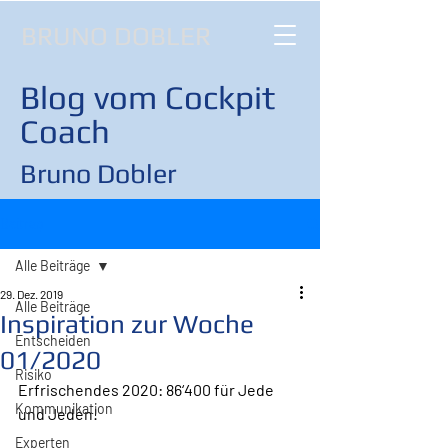
BRUNO DOBLER
Blog vom Cockpit
Coach
Bruno Dobler
Beitrag
Alle Beiträge
29. Dez. 2019
Alle Beiträge
Inspiration zur Woche
Entscheiden
01/2020
Risiko
Erfrischendes 2020: 86‘400 für Jede 
Kommunikation
und Jeden!
Experten