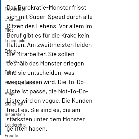
Das Bürokratie-Monster frisst 
Fachkräfte
sich mit Super-Speed durch alle 
Chancen
Ritzen des Lebens. Vor allem im 
Pilot
Beruf gibt es für die Krake kein 
Lebenspilot
Halten. Am zweitmeisten leiden 
Erfolg
die Mitarbeiter. Sie sollen 
scheitern
deshalb das Monster erlegen 
und sie entscheiden, was 
Fehler
weggelassen wird. Die To-Do-
Planen Vorbereiten
Liste ist passé, die Not-To-Do-
Angst
Liste wird en vogue. Die Kunden 
Sicherheit
freut es. Sie sind es, die am 
Inspiration
stärksten unter dem Monster 
Leadership
gelitten haben.  
Freude