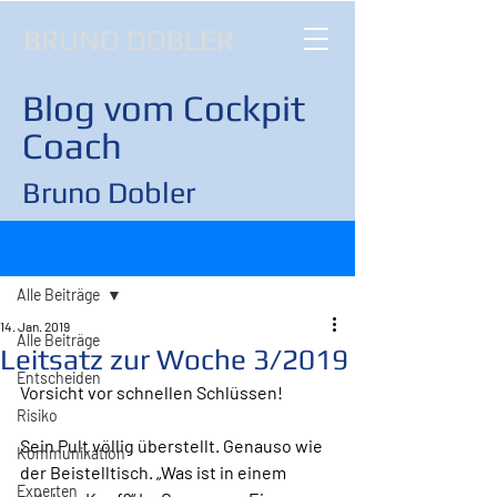
BRUNO DOBLER
Blog vom Cockpit
Coach
Bruno Dobler
Beitrag
Alle Beiträge
14. Jan. 2019
Alle Beiträge
Leitsatz zur Woche 3/2019
Entscheiden
Vorsicht vor schnellen Schlüssen!
Risiko
Sein Pult völlig überstellt. Genauso wie 
Kommunikation
der Beistelltisch. „Was ist in einem 
Experten