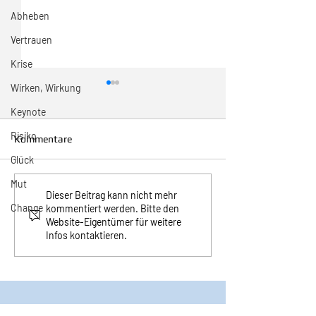
Abheben
Vertrauen
Krise
Wirken, Wirkung
Keynote
Risiko
Kommentare
Glück
31/2026 Wo sind wir?
Mut
30/2026 Sonntag
Dieser Beitrag kann nicht mehr
Change
kommentiert werden. Bitte den
Weltrekord
Website-Eigentümer für weitere
Infos kontaktieren.
©2025 Bruno Dobler