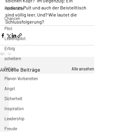
solchen Kopf?“ Im Gegenzug: Ein 
anderes Pult und auch der Beistelltisch 
Fachkräfte
sind völlig leer. Und? Wie lautet die 
Chancen
Schlussfolgerung?
Pilot
Lebenspilot
Erfolg
scheitern
Fehler
Aktuelle Beiträge
Alle ansehen
Planen Vorbereiten
Angst
Sicherheit
Inspiration
Leadership
Freude