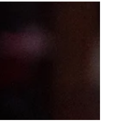
Wir feiern glänzende Momente. Doch vorher
stehen Misserfolge und Fehler. Wer
durchhält, bekommt Erfolg.