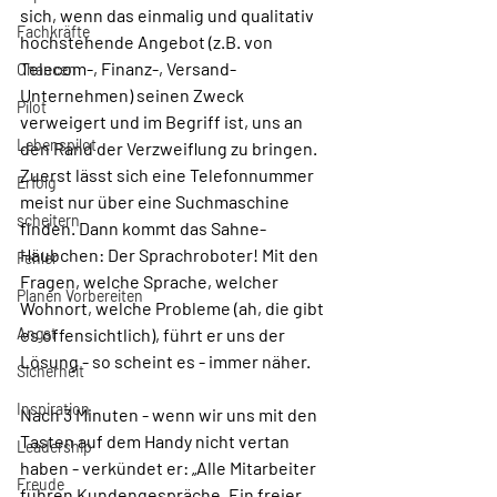
sich, wenn das einmalig und qualitativ 
Fachkräfte
hochstehende Angebot (z.B. von 
Telecom-, Finanz-, Versand-
Chancen
Unternehmen) seinen Zweck 
Pilot
verweigert und im Begriff ist, uns an 
Lebenspilot
den Rand der Verzweiflung zu bringen. 
Zuerst lässt sich eine Telefonnummer 
Erfolg
meist nur über eine Suchmaschine 
scheitern
finden. Dann kommt das Sahne-
Häubchen: Der Sprachroboter! Mit den 
Fehler
Fragen, welche Sprache, welcher 
Planen Vorbereiten
Wohnort, welche Probleme (ah, die gibt 
Angst
es offensichtlich), führt er uns der 
Lösung - so scheint es - immer näher.
Sicherheit
Inspiration
Nach 3 Minuten - wenn wir uns mit den 
Tasten auf dem Handy nicht vertan 
Leadership
haben - verkündet er: „Alle Mitarbeiter 
Freude
führen Kundengespräche. Ein freier 