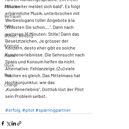
Mitarbeiter meldet sich bald“. Es folgt 
Abheben
erbärmliche Musik, unterbrochen mit 
Vertrauen
Werbeslogans toller Angebote à la 
Krise
„Wussten Sie schon,...“. Dann nach 
weiteren 16 Minuten: Stille! Dann das 
Wirken, Wirkung
Besetztzeichen. Je grösser der 
Keynote
Konzern, desto eher gibt es solche 
Kundenerlebnisse. Die Sehnsucht nach 
Risiko
Spass und Konsum helfen da nicht. 
Glück
Alternative: Fehlanzeige. (Zu) viele 
Mut
machen es gleich. Das Mittelmass hat 
Hochkonjunktur, wie das 
Change
„Kundenerlebnis“. Gottlob löst der Pilot 
sein Problem selbst.
#erfolg
#pilot
#sparringpartner