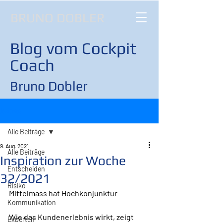
BRUNO DOBLER
Blog vom Cockpit
Coach
Bruno Dobler
Beitrag
Alle Beiträge
9. Aug. 2021
Alle Beiträge
Inspiration zur Woche
Entscheiden
32/2021
Risiko
Mittelmass hat Hochkonjunktur
Kommunikation
Wie das Kundenerlebnis wirkt, zeigt 
Experten