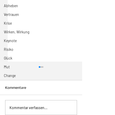
Abheben
Vertrauen
Krise
Wirken, Wirkung
Keynote
Risiko
Glück
Mut
Change
Kommentare
Inspiration zur Woche
Inspiration zur 
Kommentar verfassen...
11/2024
10/2024