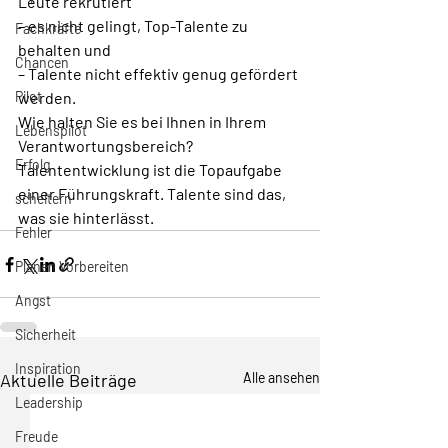
Leute rekrutiert
– es nicht gelingt, Top-Talente zu 
Fachkräfte
behalten und
Chancen
– Talente nicht effektiv genug gefördert 
Pilot
werden. 
Wie halten Sie es bei Ihnen in Ihrem 
Lebenspilot
Verantwortungsbereich? 
Erfolg
Talententwicklung ist die Topaufgabe 
einer Führungskraft. Talente sind das, 
scheitern
was sie hinterlässt.
Fehler
Planen Vorbereiten
Angst
Sicherheit
Inspiration
Aktuelle Beiträge
Alle ansehen
Leadership
Freude