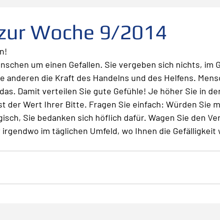
folg
scheitern
Fehler
Planen Vorbereiten
 zur Woche 9/2014
n!
Leadership
Freude
Abheben
Vertrauen
nschen um einen Gefallen. Sie vergeben sich nichts, im G
ie anderen die Kraft des Handelns und des Helfens. Mens
as. Damit verteilen Sie gute Gefühle! Je höher Sie in der
te
Risiko
Glück
Mut
Change
st der Wert Ihrer Bitte. Fragen Sie einfach: Würden Sie m
gisch, Sie bedanken sich höflich dafür. Wagen Sie den Ver
r irgendwo im täglichen Umfeld, wo Ihnen die Gefälligkeit 