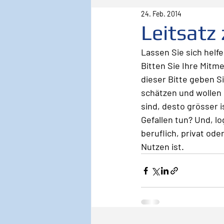
24. Feb. 2014
Pilot
Lebenspilot
Er
Leitsatz
Lassen Sie sich helfe
Sicherheit
Inspiration
Bitten Sie Ihre Mitme
dieser Bitte geben S
schätzen und wollen d
Wirken, Wirkung
Keyno
sind, desto grösser i
Gefallen tun? Und, lo
beruflich, privat ode
Nutzen ist.