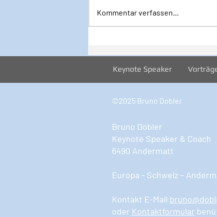
Kommentar verfassen...
Inspiration zur Woche
12/2024
Keynote Speaker
Vorträg
©2025 Bruno Dobler
Bruno Dobler
Keynote Speaker & Coach
6490 Andermatt
Europa - Schweiz – Anderma
Kontakt E-Mail
bruno@dobl
oder
Kontaktformular
benü