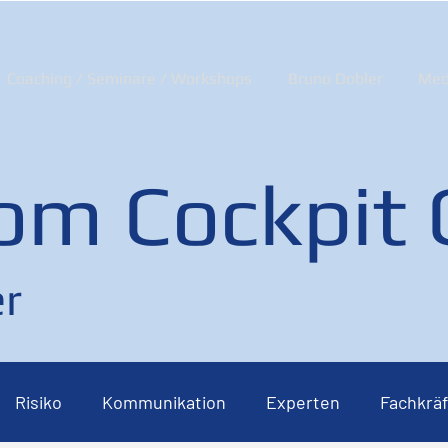
Coaching / Seminare / Workshops
Bruno Dobler
Med
om Cockpit
r
Risiko
Kommunikation
Experten
Fachkräf