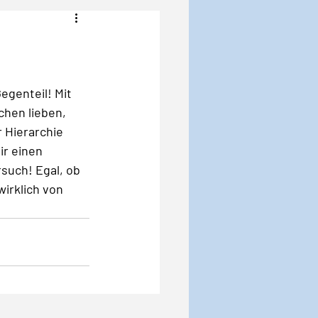
Angst
Krise
egenteil! Mit 
chen lieben, 
 Hierarchie 
ir einen 
such! Egal, ob 
wirklich von 