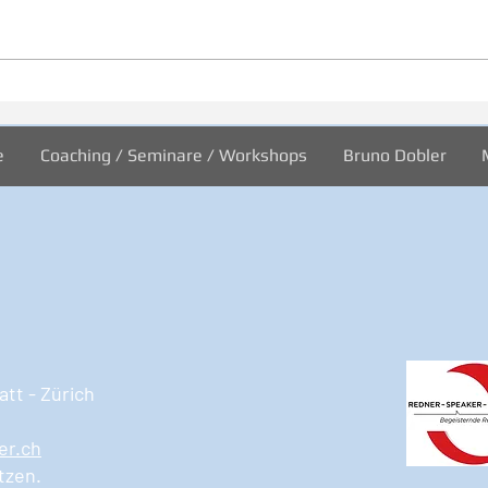
Inspiration zur Woche
Insp
11/2024
10/2
e
Coaching / Seminare / Workshops
Bruno Dobler
tt - Zürich
er.ch
tzen.