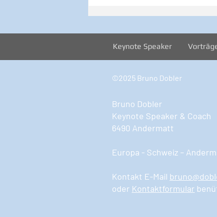
Inspiration zur Woche
12/2024
Keynote Speaker
Vorträg
©2025 Bruno Dobler
Bruno Dobler
Keynote Speaker & Coach
6490 Andermatt
Europa - Schweiz – Anderma
Kontakt E-Mail
bruno@dobl
oder
Kontaktformular
benü