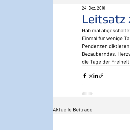
24. Dez. 2018
Pilot
Lebenspilot
Er
Leitsatz
Hab mal abgeschalte
Sicherheit
Inspiration
Einmal für wenige Ta
Pendenzen diktieren 
Bezauberndes, Herzw
Wirken, Wirkung
Keyno
die Tage der Freiheit
Aktuelle Beiträge