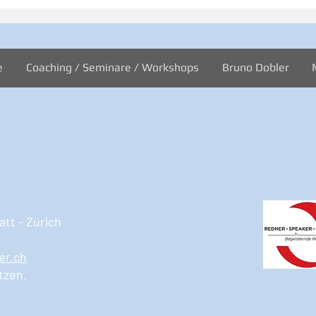
Inspiration zur Woche
Insp
11/2024
10/2
e
Coaching / Seminare / Workshops
Bruno Dobler
tt - Zürich
er.ch
tzen.