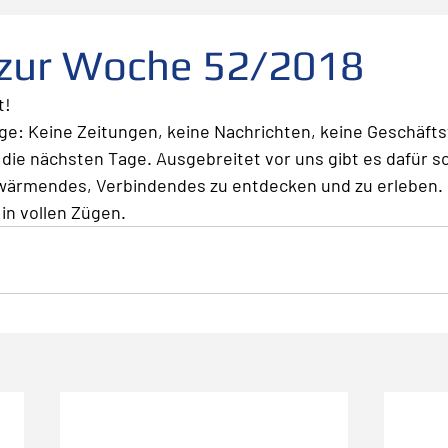
folg
scheitern
Fehler
Planen Vorbereiten
 zur Woche 52/2018
t!
Leadership
Freude
Abheben
Vertrauen
ge: Keine Zeitungen, keine Nachrichten, keine Geschäftst
die nächsten Tage. Ausgebreitet vor uns gibt es dafür so 
ärmendes, Verbindendes zu entdecken und zu erleben. 
te
Risiko
Glück
Mut
Change
 in vollen Zügen. 