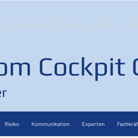
Coaching / Seminare / Workshops
Bruno Dobler
Med
om Cockpit
r
Risiko
Kommunikation
Experten
Fachkräf