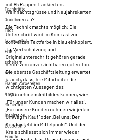
mit 85 Rappen frankierten, 
Fachkräfte
Weihnachtsgrüsse und Neujahrskarten 
bei Ihnen an?
Chancen
Die Technik macht’s möglich: Die 
Pilot
Unterschrift wird im Kontrast zur 
Lebenspilot
schwarzen Textfarbe in blau einkopiert. 
Ja, Wertschätzung und 
Erfolg
Originalunterschrift gehören gerade 
scheitern
heute zum unverzichtbaren guten Ton. 
Die oberste Geschäftsleitung erwartet 
Fehler
ja auch, dass ihre Mitarbeiter die 
Planen Vorbereiten
wichtigsten Aussagen des 
Angst
Unternehmensleitbildes kennen, wie: 
„Für unser Kunden machen wir alles“, 
Sicherheit
„Für unsere Kunden nehmen wir jeden 
Inspiration
Umweg in Kauf“ oder „Bei uns: Der 
Kunde steht im Mittelpunkt“. Und der 
Leadership
Kreis schliesst sich immer wieder 
Freude
gegen Ende Jahr. Da wird anonym, weil 