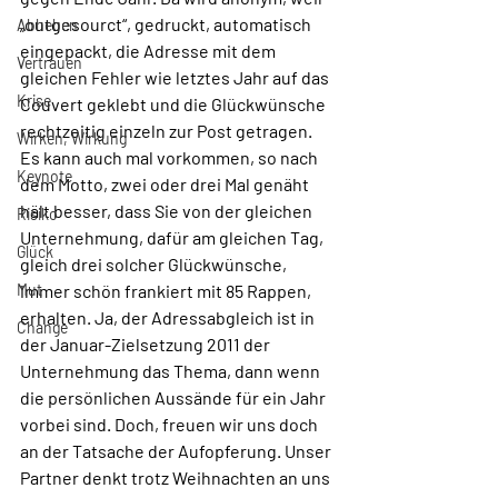
„outgesourct“, gedruckt, automatisch 
Abheben
eingepackt, die Adresse mit dem 
Vertrauen
gleichen Fehler wie letztes Jahr auf das 
Krise
Couvert geklebt und die Glückwünsche 
rechtzeitig einzeln zur Post getragen. 
Wirken, Wirkung
Es kann auch mal vorkommen, so nach 
Keynote
dem Motto, zwei oder drei Mal genäht 
hält besser, dass Sie von der gleichen 
Risiko
Unternehmung, dafür am gleichen Tag, 
Glück
gleich drei solcher Glückwünsche, 
Mut
immer schön frankiert mit 85 Rappen, 
erhalten. Ja, der Adressabgleich ist in 
Change
der Januar-Zielsetzung 2011 der 
Unternehmung das Thema, dann wenn 
die persönlichen Aussände für ein Jahr 
vorbei sind. Doch, freuen wir uns doch 
an der Tatsache der Aufopferung. Unser 
Partner denkt trotz Weihnachten an uns 