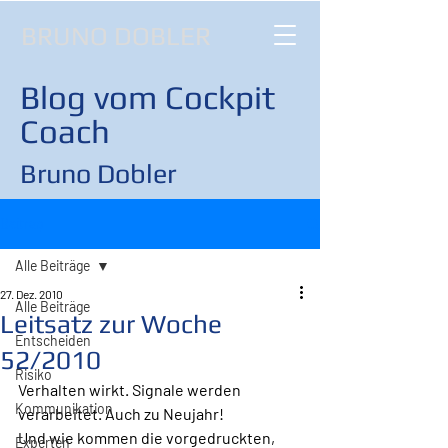
BRUNO DOBLER
Blog vom Cockpit
Coach
Bruno Dobler
Beitrag
Alle Beiträge
27. Dez. 2010
Alle Beiträge
Leitsatz zur Woche
Entscheiden
52/2010
Risiko
Verhalten wirkt. Signale werden 
Kommunikation
verarbeitet. Auch zu Neujahr!
Und wie kommen die vorgedruckten, 
Experten