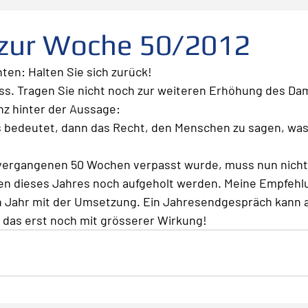
folg
scheitern
Fehler
Planen Vorbereiten
 zur Woche 50/2012
ten: Halten Sie sich zurück!
Leadership
Freude
Abheben
Vertrauen
ress. Tragen Sie nicht noch zur weiteren Erhöhung des Da
anz hinter der Aussage:
 bedeutet, dann das Recht, den Menschen zu sagen, was 
te
Risiko
Glück
Mut
Change
 vergangenen 50 Wochen verpasst wurde, muss nun nich
en dieses Jahres noch aufgeholt werden. Meine Empfehl
n Jahr mit der Umsetzung. Ein Jahresendgespräch kann 
 das erst noch mit grösserer Wirkung!