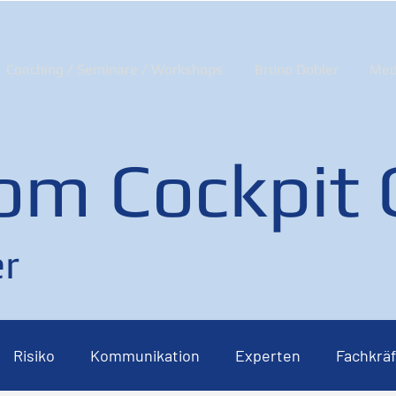
Coaching / Seminare / Workshops
Bruno Dobler
Med
om Cockpit
r
Risiko
Kommunikation
Experten
Fachkräf