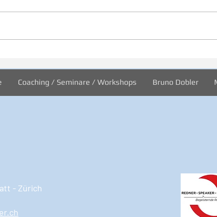
Inspiration zur Woche
Insp
11/2024
10/2
e
Coaching / Seminare / Workshops
Bruno Dobler
tt - Zürich
er.ch