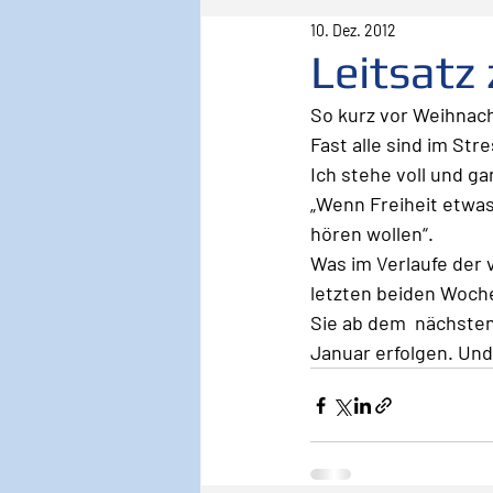
10. Dez. 2012
Pilot
Lebenspilot
Er
Leitsatz
So kurz vor Weihnach
Sicherheit
Inspiration
Fast alle sind im St
Ich stehe voll und g
„Wenn Freiheit etwas
Wirken, Wirkung
Keyno
hören wollen“.
Was im Verlaufe der
letzten beiden Woch
Sie ab dem  nächste
Januar erfolgen. Und