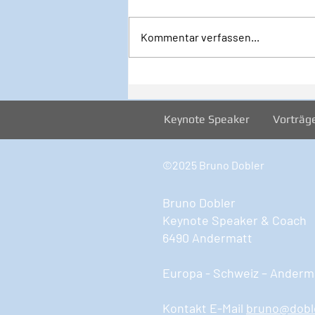
Kommentar verfassen...
Inspiration zur Woche
12/2024
Keynote Speaker
Vorträg
©2025 Bruno Dobler
Bruno Dobler
Keynote Speaker & Coach
6490 Andermatt
Europa - Schweiz – Anderma
Kontakt E-Mail
bruno@dobl