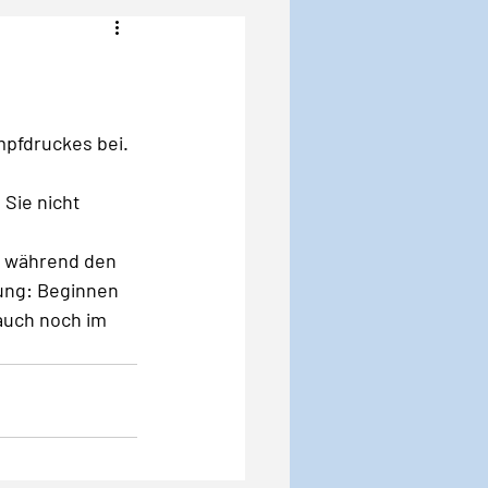
Angst
Krise
mpfdruckes bei. 
Sie nicht 
t während den 
ung: Beginnen 
auch noch im 