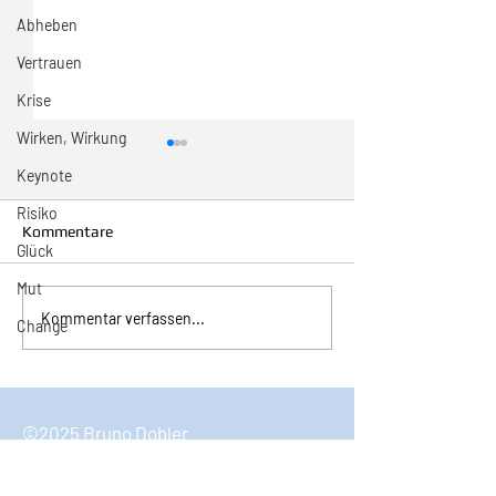
Abheben
Vertrauen
Krise
Wirken, Wirkung
Keynote
Risiko
Kommentare
Glück
Mut
Inspiration zur Woche
Inspiration zur 
Kommentar verfassen...
Change
11/2024
10/2024
©2025 Bruno Dobler
Bruno Dobler