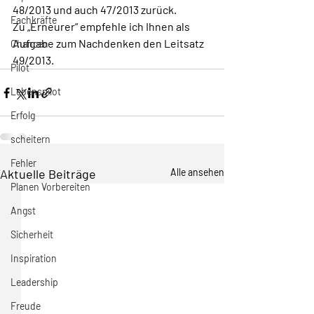
48/2013 und auch 47/2013 zurück. 
Fachkräfte
Zu „Erneurer“ empfehle ich Ihnen als 
Aufgabe zum Nachdenken den Leitsatz 
Chancen
49/2013. 
Pilot
Lebenspilot
Erfolg
scheitern
Fehler
Aktuelle Beiträge
Alle ansehen
Planen Vorbereiten
Angst
Sicherheit
Inspiration
Leadership
Freude