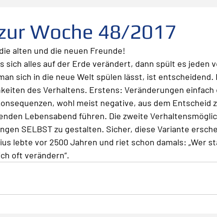
folg
scheitern
Fehler
Planen Vorbereiten
 zur Woche 48/2017
die alten und die neuen Freunde!
Leadership
Freude
Abheben
Vertrauen
 sich alles auf der Erde verändert, dann spült es jeden v
an sich in die neue Welt spülen lässt, ist entscheidend. 
hkeiten des Verhaltens. Erstens: Veränderungen einfach 
te
Risiko
Glück
Mut
Change
Konsequenzen, wohl meist negative, aus dem Entscheid zu
lenden Lebensabend führen. Die zweite Verhaltensmöglic
gen SELBST zu gestalten. Sicher, diese Variante erschei
us lebte vor 2500 Jahren und riet schon damals: „Wer stä
ch oft verändern“. 