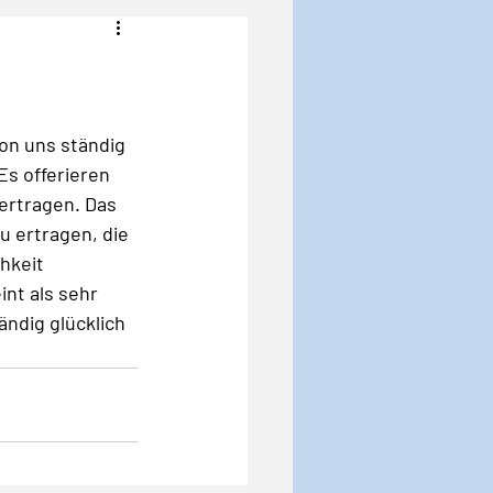
Angst
Krise
on uns ständig 
Es offerieren 
ertragen. Das 
 ertragen, die 
hkeit 
nt als sehr 
ndig glücklich 