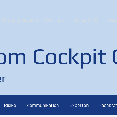
Coaching / Seminare / Workshops
Bruno Dobler
Med
om Cockpit
r
Risiko
Kommunikation
Experten
Fachkräf