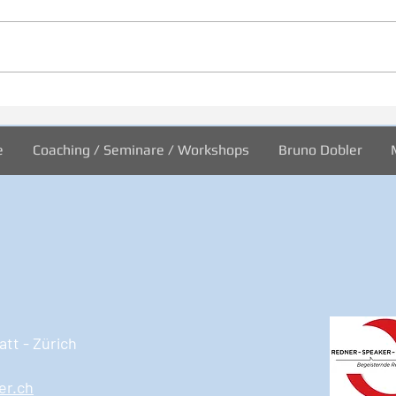
Inspiration zur Woche
Insp
11/2024
10/2
e
Coaching / Seminare / Workshops
Bruno Dobler
tt - Zürich
er.ch