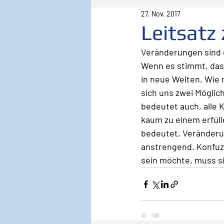
27. Nov. 2017
Pilot
Lebenspilot
Er
Leitsatz
Veränderungen sind 
Sicherheit
Inspiration
Wenn es stimmt, dass
in neue Welten. Wie m
sich uns zwei Möglic
Wirken, Wirkung
Keyno
bedeutet auch, alle 
kaum zu einem erfül
bedeutet, Veränderun
anstrengend. Konfuzi
sein möchte, muss si