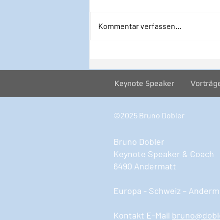
Kommentar verfassen...
Inspiration zur Woche
12/2024
Keynote Speaker
Vorträg
©2025 Bruno Dobler
Bruno Dobler
Keynote Speaker & Coach
6490 Andermatt
Europa - Schweiz – Anderma
Kontakt E-Mail
bruno@dobl