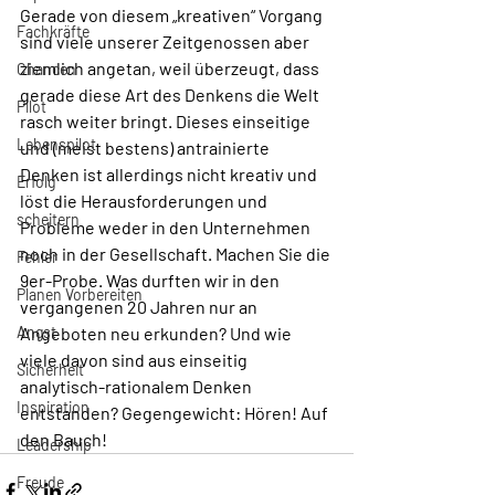
Gerade von diesem „kreativen“ Vorgang 
Fachkräfte
sind viele unserer Zeitgenossen aber 
ziemlich angetan, weil überzeugt, dass 
Chancen
gerade diese Art des Denkens die Welt 
Pilot
rasch weiter bringt. Dieses einseitige 
Lebenspilot
und (meist bestens) antrainierte 
Denken ist allerdings nicht kreativ und 
Erfolg
löst die Herausforderungen und 
scheitern
Probleme weder in den Unternehmen 
noch in der Gesellschaft. Machen Sie die 
Fehler
9er-Probe. Was durften wir in den 
Planen Vorbereiten
vergangenen 20 Jahren nur an 
Angst
Angeboten neu erkunden? Und wie 
viele davon sind aus einseitig 
Sicherheit
analytisch-rationalem Denken 
Inspiration
entstanden? Gegengewicht: Hören! Auf 
den Bauch!
Leadership
Freude