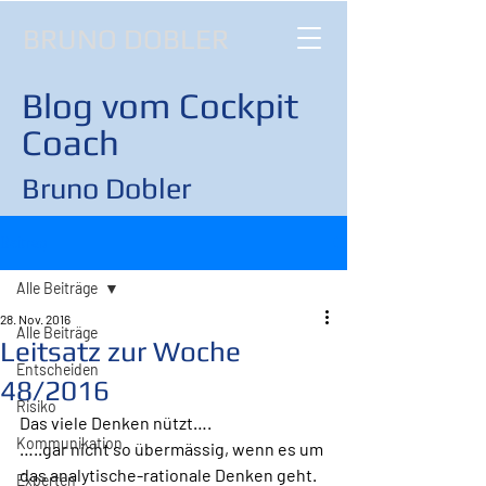
BRUNO DOBLER
Blog vom Cockpit
Coach
Bruno Dobler
Beitrag
Alle Beiträge
28. Nov. 2016
Alle Beiträge
Leitsatz zur Woche
Entscheiden
48/2016
Risiko
Das viele Denken nützt….
Kommunikation
…..gar nicht so übermässig, wenn es um 
das analytische-rationale Denken geht. 
Experten