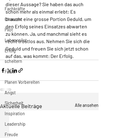
dieser Aussage? Sie haben das auch 
Fachkräfte
schon mehr als einmal erlebt: Es 
braucht eine grosse Portion Geduld, um 
Chancen
den Erfolg seines Einsatzes abwarten 
Pilot
zu können. Ja, und manchmal sieht es 
Lebenspilot
recht trostlos aus. Nehmen Sie sich die 
Geduld und freuen Sie sich jetzt schon 
Erfolg
auf das, was kommt: Der Erfolg.
scheitern
Fehler
Planen Vorbereiten
Angst
Sicherheit
Aktuelle Beiträge
Alle ansehen
Inspiration
Leadership
Freude