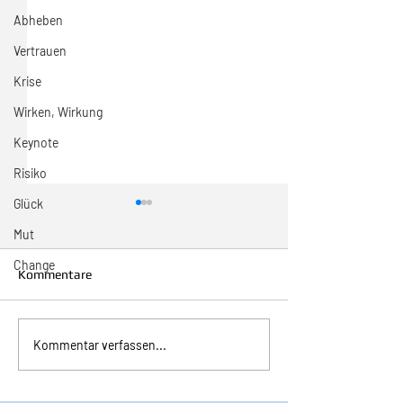
Abheben
Vertrauen
Krise
Wirken, Wirkung
Keynote
Risiko
Glück
Mut
Change
Kommentare
Inspiration zur Woche
Inspiration zur 
Kommentar verfassen...
11/2024
10/2024