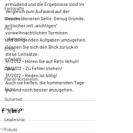
ermüdend und die Ergebnisse sind im 
Fachkräfte
Vergleich zum Aufwand auf der 
bescheideneren Seite. Genug Gründe, 
Chancen
kritischer mit „wichtigen“ 
Pilot
vorweihnachtlichen Terminen 
Lebenspilot
und dringenden Aufgaben umzugehen. 
Gönnen Sie sich den Blick zurück in 
Erfolg
diese Leitsätze:
scheitern
41/2012 – Hören Sie auf Reto Vehuli!
38/2012 – Zu Fehler stehen!
Fehler
31/2012 – Reden ist billig!
Planen Vorbereiten
Auch sie helfen, die kommenden Tage 
Angst
gut und noch besser anzugehen. 
Sicherheit
Inspiration
Leadership
Freude