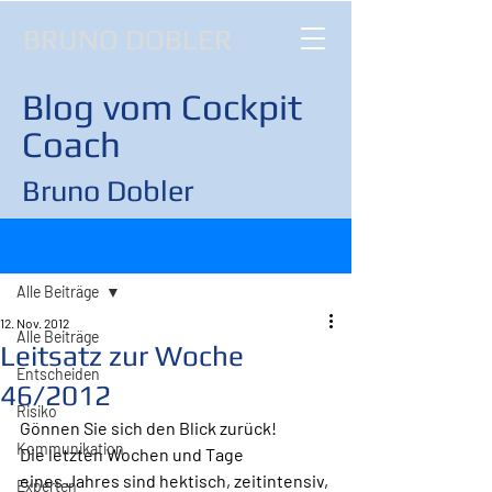
BRUNO DOBLER
Blog vom Cockpit
Coach
Bruno Dobler
Beitrag
Alle Beiträge
12. Nov. 2012
Alle Beiträge
Leitsatz zur Woche
Entscheiden
46/2012
Risiko
Gönnen Sie sich den Blick zurück!
Kommunikation
Die letzten Wochen und Tage 
eines Jahres sind hektisch, zeitintensiv, 
Experten