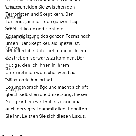
Unterscheiden Sie zwischen den 
Abheben
Terroristen und Skeptikern. Der 
Vertrauen
Terrorist jammert den ganzen Tag, 
Krise
arbeitet kaum und zieht die 
Gesamtleistung des ganzen Teams nach 
Wirken, Wirkung
unten. Der Skeptiker, als Spezialist, 
Keynote
behindert die Unternehmung in ihrem 
Bestreben, vorwärts zu kommen. Der 
Risiko
Mutige, den ich Ihnen in Ihrem 
Glück
Unternehmen wünsche, weist auf 
Mut
Missstände hin, bringt 
Lösungsvorschläge und macht sich oft 
Change
gleich selbst an die Umsetzung. Dieser 
Mutige ist ein wertvolles, manchmal 
auch nerviges Teammitglied. Behalten 
Sie ihn. Leisten Sie sich diesen Luxus!