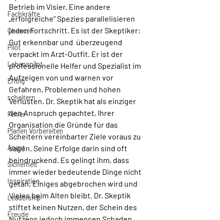
Betrieb im Visier. Eine andere 
Fachkräfte
„erfolgreiche“ Spezies parallelisieren 
jeden Fortschritt. Es ist der Skeptiker: 
Chancen
Gut erkennbar und  überzeugend 
Pilot
verpackt im Arzt-Outfit. Er ist der 
Lebenspilot
professionelle Helfer und Spezialist im 
Aufzeigen von und warnen vor 
Erfolg
Gefahren, Problemen und hohen 
scheitern
Verlusten. Dr. Skeptik hat als einziger 
den Anspruch gepachtet, Ihrer 
Fehler
Organisation die Gründe für das 
Planen Vorbereiten
Scheitern vereinbarter Ziele voraus zu 
Angst
sagen. Seine Erfolge darin sind oft 
beindruckend. Es gelingt ihm, dass 
Sicherheit
immer wieder bedeutende Dinge nicht 
Inspiration
getan, Einiges abgebrochen wird und 
Vieles beim Alten bleibt. Dr. Skeptik 
Leadership
stiftet keinen Nutzen, der Schein des 
Freude
Nutzens jedoch immensen Schaden. 