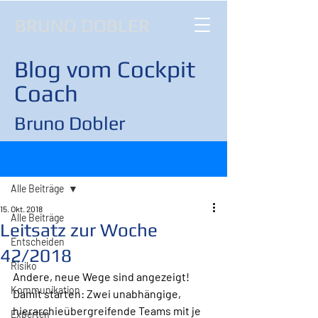
BRUNO DOBLER
Blog vom Cockpit
Coach
Bruno Dobler
Beitrag
Alle Beiträge
15. Okt. 2018
Alle Beiträge
Leitsatz zur Woche
Entscheiden
42/2018
Risiko
Andere, neue Wege sind angezeigt!
Kommunikation
Damit starten: Zwei unabhängige, 
hierarchieübergreifende Teams mit je 
Experten