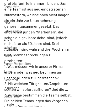
drei bis fünf Teilnehmern bilden. Das 
Fachkräfte
eine Team ist aus neu eingetretenen 
Mitarbeitern, welche noch nicht länger 
Chancen
als ein Jahr zur Unternehmung 
Pilot
gehören, zusammengesetzt. Das 
Lebenspilot
andere mit jungen Mitarbeitern, die 
schon einige Jahre dabei sind, jedoch 
Erfolg
nicht älter als 30 Jahre sind. Drei 
scheitern
Aufgaben sind während drei Wochen an 
fünf Teambesprechungen zu 
Fehler
erarbeiten: 
Planen Vorbereiten
1. Was müssen wir in unserer Firma 
Angst
ändern oder was neu beginnen um 
unsere Kunden zu überraschen?
Sicherheit
2. Mit welchen Tätigkeiten/Angeboten 
Inspiration
sollten wir sofort aufhören? Und die …
3. Aufgabe bestimmen die Teams selbst.
Leadership
Die beiden Teams legen das Vorgehen 
Freude
und die Organisation zur 