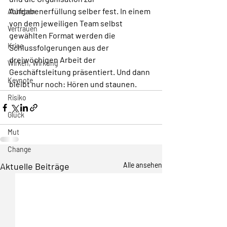
Aufgabenerfüllung selber fest. In einem 
Abheben
von dem jeweiligen Team selbst 
Vertrauen
gewählten Format werden die 
Krise
Schlussfolgerungen aus der 
dreiwöchigen Arbeit der 
Wirken, Wirkung
Geschäftsleitung präsentiert. Und dann 
Keynote
bleibt nur noch: Hören und staunen.
Risiko
Glück
Mut
Change
Aktuelle Beiträge
Alle ansehen