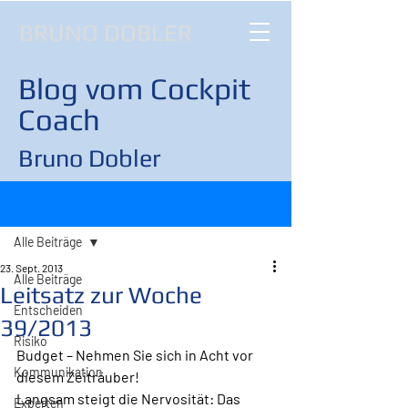
BRUNO DOBLER
Blog vom Cockpit
Coach
Bruno Dobler
Beitrag
Alle Beiträge
23. Sept. 2013
Alle Beiträge
Leitsatz zur Woche
Entscheiden
39/2013
Risiko
Budget – Nehmen Sie sich in Acht vor 
Kommunikation
diesem Zeiträuber!
Langsam steigt die Nervosität: Das 
Experten