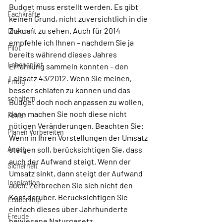
Budget muss erstellt werden. Es gibt 
Fachkräfte
keinen Grund, nicht zuversichtlich in die 
Zukunft zu sehen. Auch für 2014 
Chancen
empfehle ich Ihnen – nachdem Sie ja 
Pilot
bereits während dieses Jahres 
Lebenspilot
Erfahrung sammeln konnten – den 
Leitsatz 43/2012. Wenn Sie meinen, 
Erfolg
besser schlafen zu können und das 
scheitern
Budget doch noch anpassen zu wollen, 
dann machen Sie noch diese nicht 
Fehler
nötigen Veränderungen. Beachten Sie: 
Planen Vorbereiten
Wenn in Ihren Vorstellungen der Umsatz 
Angst
steigen soll, berücksichtigen Sie, dass 
auch der Aufwand steigt. Wenn der 
Sicherheit
Umsatz sinkt, dann steigt der Aufwand 
Inspiration
auch. Zerbrechen Sie sich nicht den 
Kopf darüber. Berücksichtigen Sie 
Leadership
einfach dieses über Jahrhunderte 
Freude
bewiesene Naturgesetz. 