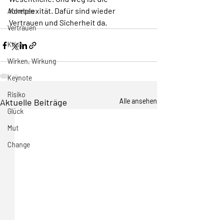
Komplexität. Dafür sind wieder 
Abheben
Vertrauen und Sicherheit da. 
Vertrauen
Krise
Wirken, Wirkung
Keynote
Risiko
Aktuelle Beiträge
Alle ansehen
Glück
Mut
Change