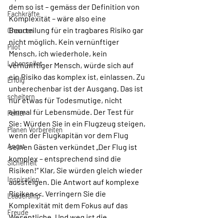
dem so ist – gemäss der Definition von 
Fachkräfte
Komplexität – wäre also eine 
Beurteilung für ein tragbares Risiko gar 
Chancen
nicht möglich. Kein vernünftiger 
Pilot
Mensch, ich wiederhole, kein 
Lebenspilot
vernünftiger Mensch, würde sich auf 
ein Risiko das komplex ist, einlassen. Zu 
Erfolg
unberechenbar ist der Ausgang. Das ist 
scheitern
nur etwas für Todesmutige, nicht 
einmal für Lebensmüde. Der Test für 
Fehler
Sie: Würden Sie in ein Flugzeug steigen, 
Planen Vorbereiten
wenn der Flugkapitän vor dem Flug 
Angst
seinen Gästen verkündet „Der Flug ist 
komplex – entsprechend sind die 
Sicherheit
Risiken!“ Klar, Sie würden gleich wieder 
Inspiration
aussteigen. Die Antwort auf komplexe 
Risiken<<. Verringern Sie die 
Leadership
Komplexität mit dem Fokus auf das 
Freude
Wesentliche. Und weg ist die 