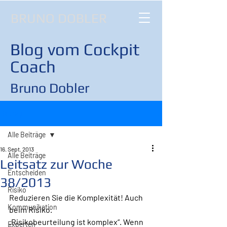
BRUNO DOBLER
Blog vom Cockpit
Coach
Bruno Dobler
Beitrag
Alle Beiträge
16. Sept. 2013
Alle Beiträge
Leitsatz zur Woche
Entscheiden
38/2013
Risiko
Reduzieren Sie die Komplexität! Auch 
Kommunikation
beim Risiko.
„Risikobeurteilung ist komplex“. Wenn 
Experten