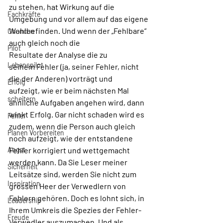
zu stehen, hat Wirkung auf die 
Fachkräfte
Umgebung und vor allem auf das eigene 
Wohlbefinden. Und wenn der „Fehlbare“ 
Chancen
auch gleich noch die 
Pilot
Resultate der Analyse die zu 
Lebenspilot
seinem Fehler (ja, seiner Fehler, nicht 
die der Anderen) vorträgt und 
Erfolg
aufzeigt, wie er beim nächsten Mal 
scheitern
ähnliche Aufgaben angehen wird, dann 
winkt Erfolg. Gar nicht schaden wird es 
Fehler
zudem, wenn die Person auch gleich 
Planen Vorbereiten
noch aufzeigt, wie der entstandene 
Angst
Fehler korrigiert und wettgemacht 
werden kann. Da Sie Leser meiner 
Sicherheit
Leitsätze sind, werden Sie nicht zum 
Inspiration
grossen Heer der Verwedlern von 
Fehlern gehören. Doch es lohnt sich, in 
Leadership
Ihrem Umkreis die Spezies der Fehler-
Freude
Verwedler auszumachen. Und als 