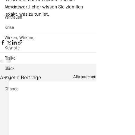
Verantwortlicher wissen Sie ziemlich 
Abheben
exakt, was zu tun ist.
Vertrauen
Krise
Wirken, Wirkung
Keynote
Risiko
Glück
Aktuelle Beiträge
Alle ansehen
Mut
Change