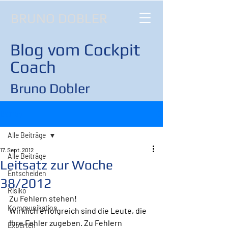
BRUNO DOBLER
Blog vom Cockpit
Coach
Bruno Dobler
Beitrag
Alle Beiträge
17. Sept. 2012
Alle Beiträge
Leitsatz zur Woche
Entscheiden
38/2012
Risiko
Zu Fehlern stehen!
Kommunikation
Wirklich erfolgreich sind die Leute, die 
Ihre Fehler zugeben. Zu Fehlern 
Experten