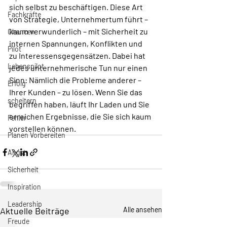
sich selbst zu beschäftigen. Diese Art 
Fachkräfte
von Strategie, Unternehmertum führt – 
kaum verwunderlich – mit Sicherheit zu 
Chancen
internen Spannungen, Konflikten und 
Pilot
zu Interessensgegensätzen. Dabei hat 
Lebenspilot
jedes unternehmerische Tun nur einen 
Sinn: Nämlich die Probleme anderer – 
Erfolg
Ihrer Kunden – zu lösen. Wenn Sie das 
scheitern
begriffen haben, läuft Ihr Laden und Sie 
erreichen Ergebnisse, die Sie sich kaum 
Fehler
vorstellen können.
Planen Vorbereiten
Angst
Sicherheit
Inspiration
Leadership
Aktuelle Beiträge
Alle ansehen
Freude