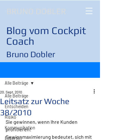
BRUNO DOBLER
Blog vom Cockpit
Coach
Bruno Dobler
Beitrag
Alle Beiträge
20. Sept. 2010
Alle Beiträge
Leitsatz zur Woche
Entscheiden
38/2010
Risiko
Sie gewinnen, wenn Ihre Kunden 
Kommunikation
profitieren!
Gewinnmaximierung bedeutet, sich mit 
Experten