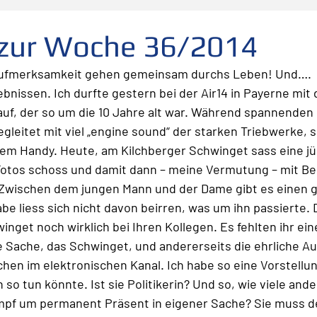
folg
scheitern
Fehler
Planen Vorbereiten
 zur Woche 36/2014
Aufmerksamkeit gehen gemeinsam durchs Leben! Und….
Leadership
Freude
Abheben
Vertrauen
ebnissen. Ich durfte gestern bei der Air14 in Payerne mit d
 auf, der so um die 10 Jahre alt war. Während spannenden 
leitet mit viel „engine sound“ der starken Triebwerke, sp
te
Risiko
Glück
Mut
Change
nem Handy. Heute, am Kilchberger Schwinget sass eine jü
Fotos schoss und damit dann – meine Vermutung – mit Beg
. Zwischen dem jungen Mann und der Dame gibt es einen 
be liess sich nicht davon beirren, was um ihn passierte. 
get noch wirklich bei Ihren Kollegen. Es fehlten ihr eine
e Sache, das Schwinget, und andererseits die ehrliche A
chen im elektronischen Kanal. Ich habe so eine Vorstellun
o tun könnte. Ist sie Politikerin? Und so, wie viele ande
pf um permanent Präsent in eigener Sache? Sie muss d