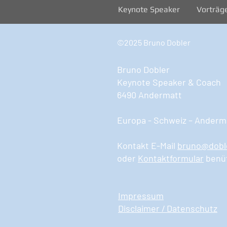
Keynote Speaker
Vorträg
©2025 Bruno Dobler
Bruno Dobler
Keynote Speaker & Coach
6490 Andermatt
Europa - Schweiz – Anderma
Kontakt E-Mail
bruno@dobl
oder
Kontaktformular
benü
Impressum
Disclaimer / Datenschutz