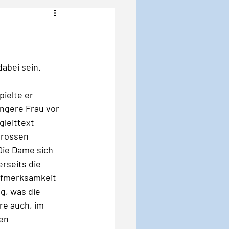
Angst
Krise
abei sein. 
ielte er 
ngere Frau vor 
leittext 
grossen 
Die Dame sich 
rseits die 
ufmerksamkeit 
g, was die 
re auch, im 
en 