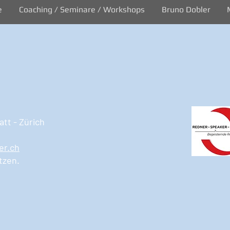
e
Coaching / Seminare / Workshops
Bruno Dobler
tt - Zürich
er.ch
tzen.