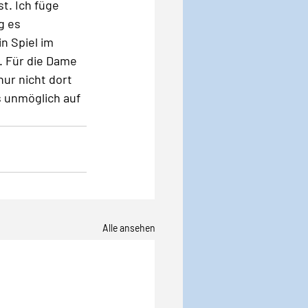
t. Ich füge 
g es 
n Spiel im 
 Für die Dame 
nur nicht dort 
s unmöglich auf 
Alle ansehen