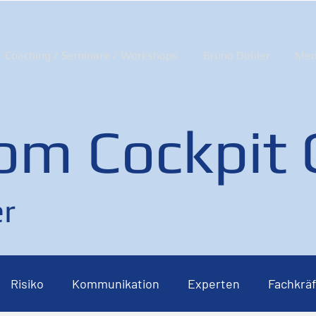
Coaching / Seminare / Workshops
Bruno Dobler
Med
om Cockpit
r
Risiko
Kommunikation
Experten
Fachkräf