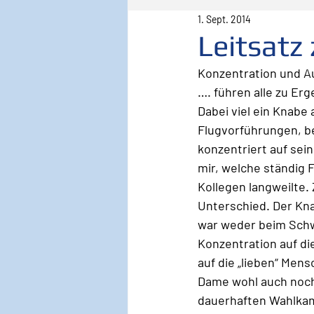
1. Sept. 2014
Pilot
Lebenspilot
Er
Leitsatz
Konzentration und 
Sicherheit
Inspiration
…. führen alle zu Erg
Dabei viel ein Knabe
Flugvorführungen, beg
Wirken, Wirkung
Keyno
konzentriert auf sei
mir, welche ständig 
Kollegen langweilte
Unterschied. Der Kna
war weder beim Schwin
Konzentration auf di
auf die „lieben“ Mens
Dame wohl auch noch s
dauerhaften Wahlkam