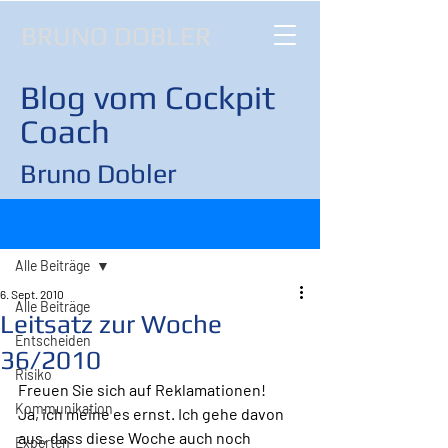
BRUNO DOBLER
Blog vom Cockpit
Coach
Bruno Dobler
Beitrag
Alle Beiträge
6. Sept. 2010
Alle Beiträge
Leitsatz zur Woche
Entscheiden
36/2010
Risiko
Freuen Sie sich auf Reklamationen!
Kommunikation
Ja, ich meine es ernst. Ich gehe davon 
aus, dass diese Woche auch noch 
Experten