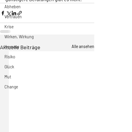
Abheben
Vertrauen
Krise
Wirken, Wirkung
Aktuelle Beiträge
Alle ansehen
Keynote
Risiko
Glück
Mut
Change