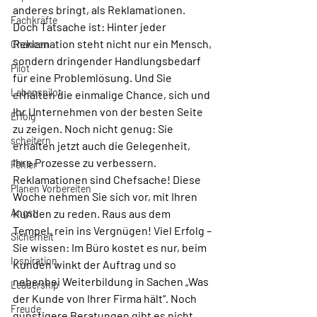
anderes bringt, als Reklamationen. 
Fachkräfte
Doch Tatsache ist: Hinter jeder 
Reklamation steht nicht nur ein Mensch, 
Chancen
sondern dringender Handlungsbedarf 
Pilot
für eine Problemlösung. Und Sie 
Lebenspilot
erhalten die einmalige Chance, sich und 
Ihr Unternehmen von der besten Seite 
Erfolg
zu zeigen. Noch nicht genug: Sie 
scheitern
erhalten jetzt auch die Gelegenheit, 
Ihre Prozesse zu verbessern. 
Fehler
Reklamationen sind Chefsache! Diese 
Planen Vorbereiten
Woche nehmen Sie sich vor, mit Ihren 
Angst
Kunden zu reden. Raus aus dem 
Tempel, rein ins Vergnügen! Viel Erfolg – 
Sicherheit
Sie wissen: Im Büro kostet es nur, beim 
Inspiration
Kunden winkt der Auftrag und so 
nebenbei Weiterbildung in Sachen „Was 
Leadership
der Kunde von Ihrer Firma hält“. Noch 
Freude
günstigere Beratungen gibt es nicht.