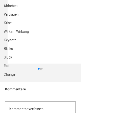
Abheben
Vertrauen
Krise
Wirken, Wirkung
Keynote
Risiko
Glück
Mut
Change
Kommentare
Inspiration zur Woche
Inspiration zur 
Kommentar verfassen...