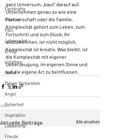
ganz Universum, „baut“ darauf auf, 
Fachkräfte
Unternehmen genau so wie eine 
Partnerschaft oder die Familie. 
Chancen
Komplexität gehört zum Leben, zum 
Pilot
Fortschritt und zum Glück. Ihr 
Lebenspilot
auszuweichen, ist nicht möglich. 
Komplexität ist kreativ. Was bleibt, ist 
Erfolg
die Komplexität mit eigener 
scheitern
Ueberzeugung, im eigenen Sinne und 
auf die eigene Art zu beinflussen.
Fehler
Planen Vorbereiten
Angst
Sicherheit
Inspiration
Aktuelle Beiträge
Alle ansehen
Leadership
Freude