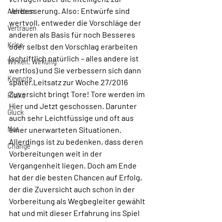
Verbesserung. Also: Entwürfe sind 
Abheben
wertvoll, entweder die Vorschläge der 
Vertrauen
anderen als Basis für noch Besseres 
Krise
oder selbst den Vorschlag erarbeiten 
(schriftlich natürlich – alles andere ist 
Wirken, Wirkung
wertlos) und Sie verbessern sich dann 
Keynote
später.Leitsatz zur Woche 27/2016
Zuversicht bringt Tore! Tore werden im 
Risiko
Hier und Jetzt geschossen. Darunter 
Glück
auch sehr Leichtfüssige und oft aus 
Mut
einer unerwarteten Situationen. 
Allerdings ist zu bedenken, dass deren 
Change
Vorbereitungen weit in der 
Vergangenheit liegen. Doch am Ende 
hat der die besten Chancen auf Erfolg, 
der die Zuversicht auch schon in der 
Vorbereitung als Wegbegleiter gewählt 
hat und mit dieser Erfahrung ins Spiel 