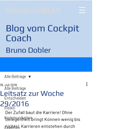
BRUNO DOBLER
Blog vom Cockpit
Coach
Bruno Dobler
Beitrag
Alle Beiträge
18. Juli 2016
Alle Beiträge
Leitsatz zur Woche
Entscheiden
29/2016
Risiko
Der Zufall baut die Karriere! Ohne 
Kommunikation
Gelegenheit bringt Können wenig bis 
nichts!  Karrieren entstehen durch 
Experten