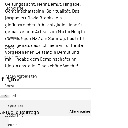
Geltungssucht. Mehr Demut, Hingabe, 
Fachkräfte
Gemeinschaftssinn, Spiritualität. Das 
propagiert David Brooks (ein 
Chancen
einflussreicher Publizist, „kein Linker“) 
Pilot
gemäss einem Artikel von Martin Helg in 
Lebenspilot
der heutigen NZZ am Sonntag. Das trifft 
es so genau, dass ich meinen für heute 
Erfolg
vorgesehenen Leitsatz in Demut und 
scheitern
mit Hingabe dem Gemeinschaftsinn 
hinten anstelle. Eine schöne Woche!
Fehler
Planen Vorbereiten
Angst
Sicherheit
Inspiration
Aktuelle Beiträge
Alle ansehen
Leadership
Freude