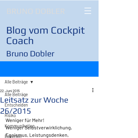
BRUNO DOBLER
Blog vom Cockpit
Coach
Bruno Dobler
Beitrag
Alle Beiträge
22. Juni 2015
Alle Beiträge
Leitsatz zur Woche
Entscheiden
26/2015
Risiko
Weniger für Mehr!
Kommunikation
Weniger Selbstverwirklichung, 
Egoismus, Leistungsdenken, 
Experten