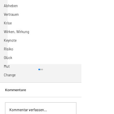
Abheben
Vertrauen
Krise
Wirken, Wirkung
Keynote
Risiko
Glück
Mut
Change
Kommentare
Inspiration zur Woche
Inspiration zur 
Kommentar verfassen...