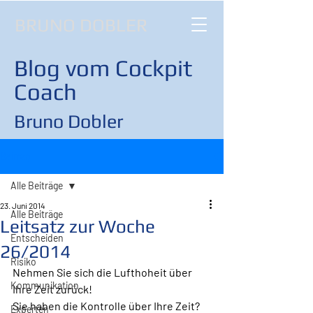
BRUNO DOBLER
Blog vom Cockpit
Coach
Bruno Dobler
Beitrag
Alle Beiträge
23. Juni 2014
Alle Beiträge
Leitsatz zur Woche
Entscheiden
26/2014
Risiko
Nehmen Sie sich die Lufthoheit über 
Kommunikation
Ihre Zeit zurück!
Sie haben die Kontrolle über Ihre Zeit? 
Experten