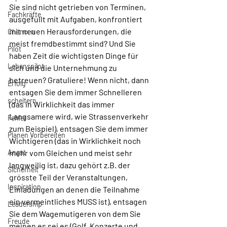
Sie sind nicht getrieben von Terminen, 
Fachkräfte
ausgefüllt mit Aufgaben, konfrontiert 
mit neuen Herausforderungen, die 
Chancen
meist fremdbestimmt sind? Und Sie 
Pilot
haben Zeit die wichtigsten Dinge für 
Lebenspilot
sich und die Unternehmung zu 
betreuen? Gratuliere! Wenn nicht, dann 
Erfolg
entsagen Sie dem immer Schnelleren 
scheitern
(das in Wirklichkeit das immer 
Langsamere wird, wie Strassenverkehr 
Fehler
zum Beispiel), entsagen Sie dem immer 
Planen Vorbereiten
Wichtigeren (das in Wirklichkeit noch 
Angst
mehr vom Gleichen und meist sehr 
langweilig ist, dazu gehört z.B. der 
Sicherheit
grösste Teil der Veranstaltungen, 
Inspiration
Einladungen an denen die Teilnahme 
ein vermeintliches MUSS ist), entsagen 
Leadership
Sie dem Wagemutigeren von dem Sie 
Freude
meinen es sei es (Golf, Konzerte und 