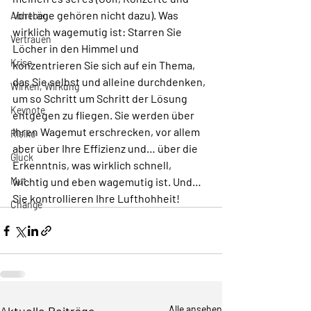
Vorträge gehören nicht dazu). Was 
Abheben
wirklich wagemutig ist: Starren Sie 
Vertrauen
Löcher in den Himmel und 
Krise
konzentrieren Sie sich auf ein Thema, 
das Sie selbst und alleine durchdenken, 
Wirken, Wirkung
um so Schritt um Schritt der Lösung 
Keynote
entgegen zu fliegen. Sie werden über 
Ihren Wagemut erschrecken, vor allem 
Risiko
aber über Ihre Effizienz und… über die 
Glück
Erkenntnis, was wirklich schnell, 
Mut
wichtig und eben wagemutig ist. Und… 
Sie kontrollieren Ihre Lufthohheit!
Change
Alle ansehen