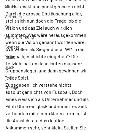
Ziel ist exakt und punktgenau erreicht. 
Abheben
Durch die grosse Enttäuschung aller, 
Vertrauen
stellt sich nun doch die Frage, ob die 
Krise
Vision und das Ziel auch wirklich 
stimmten. Was wäre herausgekommen, 
Wirken, Wirkung
wenn die Vision genannt worden wäre, 
Keynote
„Wir wollen als Sieger dieser WM in die 
Fussballgeschichte eingehen“? Die 
Risiko
Teilziele hätten dann lauten müssen: 
Glück
Gruppensieger, und dann gewinnen wir 
Mut
jedes Spiel. 
Zugegeben, ich verstehe nichts, 
Change
absolut gar nichts von Fussball. Doch 
eines weiss ich als Unternehmer und als 
Pilot: Ohne ein glasklar definiertes Ziel, 
verbunden mit einem klaren Termin, ist 
die Aussicht auf das richtige 
Ankommen sehr, sehr klein. Stellen Sie 