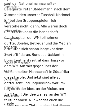
sagt der Nationalmannschafts-
Fachkräfte
Delegierte Peter Stadelmann, nach dem 
Ausscheiden unserer Fussball-National-
Chancen
Elf bei den Gruppenspielen. Ich 
Pilot
verstehe nicht, denn: Alle waren doch 
Lebenspilot
überrascht, dass die Mannschaft 
überhaupt an der WM teilnehmen 
Erfolg
durfte. Spieler, Betreuer und die Medien 
scheitern
erfreuten sich schon lange vor dem 
Startpfiff daran. Bundespräsidentin 
Fehler
Doris Leuthard vertrat dann kurz vor 
Planen Vorbereiten
dem WM-Auftakt gegenüber der 
Angst
versammelten Mannschaft in Südafrika 
diese Parole. Und jetzt sind alle so 
Sicherheit
enttäuscht und unglücklich? Warum?
Inspiration
Lag es an der Idee, an der Vision, am 
Ziel? Nein! Die Idee war es, an der WM 
Leadership
teilzunehmen. Nur war das auch die 
Freude
Vision und das Ziel zugleich. Und dieses 