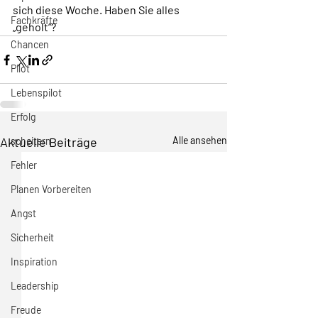
sich diese Woche. Haben Sie alles 
Fachkräfte
„geholt“?
Chancen
Pilot
Lebenspilot
Erfolg
Aktuelle Beiträge
Alle ansehen
scheitern
Fehler
Planen Vorbereiten
Angst
Sicherheit
Inspiration
Leadership
Freude