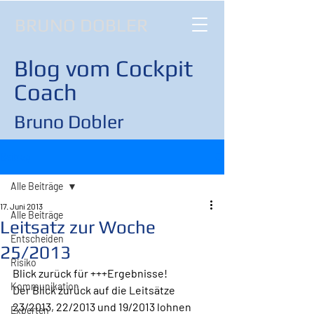
BRUNO DOBLER
Blog vom Cockpit
Coach
Bruno Dobler
Beitrag
Alle Beiträge
17. Juni 2013
Alle Beiträge
Leitsatz zur Woche
Entscheiden
25/2013
Risiko
Blick zurück für +++Ergebnisse!
Kommunikation
Der Blick zurück auf die Leitsätze 
23/2013, 22/2013 und 19/2013 lohnen 
Experten