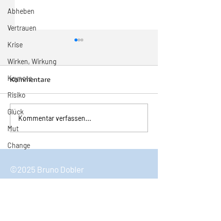
Abheben
Vertrauen
Krise
Wirken, Wirkung
Keynote
Kommentare
Risiko
Glück
Inspiration zur Woche
Inspiration zur 
Kommentar verfassen...
11/2024
10/2024
Mut
Change
©2025 Bruno Dobler
Bruno Dobler
Keynote Speaker & Coach
6490 Andermatt